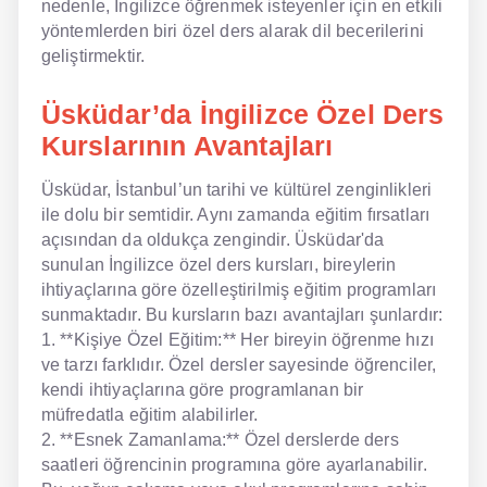
nedenle, İngilizce öğrenmek isteyenler için en etkili
yöntemlerden biri özel ders alarak dil becerilerini
NLP İngilizce
geliştirmektir.
Offline İngilizce
Üsküdar’da İngilizce Özel Ders
Online İngilizce
Kurslarının Avantajları
Sözlük
Üsküdar, İstanbul’un tarihi ve kültürel zenginlikleri
ile dolu bir semtidir. Aynı zamanda eğitim fırsatları
Tavsiyeler
açısından da oldukça zengindir. Üsküdar'da
sunulan İngilizce özel ders kursları, bireylerin
Gizlilik Politikası
ihtiyaçlarına göre özelleştirilmiş eğitim programları
sunmaktadır. Bu kursların bazı avantajları şunlardır:
Bize Ulaşın
1. **Kişiye Özel Eğitim:** Her bireyin öğrenme hızı
ve tarzı farklıdır. Özel dersler sayesinde öğrenciler,
kendi ihtiyaçlarına göre programlanan bir
müfredatla eğitim alabilirler.
2. **Esnek Zamanlama:** Özel derslerde ders
saatleri öğrencinin programına göre ayarlanabilir.