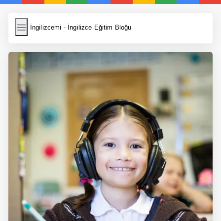
İngilizcemi
İngilizcemi - İngilizce Eğitim Bloğu
İngilizce Kelimeler
Resim Yükle
Wordpress Cache
Anasayfa
İngilizce Yemek Tarifleri
İngilizce Şarkı Sözleri
5 Günde İngilizce
Bilinçaltı İngilizce
İngilizce Biyografiler