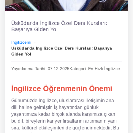
İngilizce
Dil Eğitimi
Üsküdar'da İngilizce Özel Ders Kursları:
Başarıya Giden Yol
Dil Kursu
İngilizcemi
En Hızlı İngilizce
Üsküdar'da İngilizce Özel Ders Kursları: Başarıya
Giden Yol
En Kolay İngilizce
Yayınlanma Tarihi: 07.12.2025
Kategori: En Hızlı İngilizce
En Ucuz İngilizce
En Uygun İngilizce
İngilizce Öğrenmenin Önemi
Hipnozla İngilizce
Günümüzde İngilizce, uluslararası iletişimin ana
dili haline gelmiştir. İş hayatından günlük
Hızlı İngilizce
yaşantımıza kadar birçok alanda karşımıza çıkan
İngilizce Kursu Yorum
bu dil, bireylerin kariyer fırsatlarını artırmanın yanı
sıra, kültürel etkileşimleri de güçlendirmektedir. Bu
İngilizce Kursu