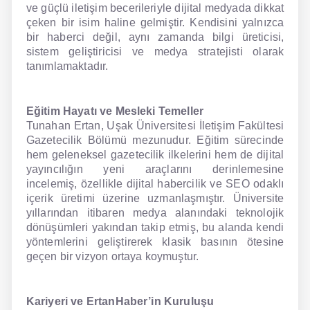
ve güçlü iletişim becerileriyle dijital medyada dikkat
çeken bir isim haline gelmiştir. Kendisini yalnızca
NLP İngilizce
bir haberci değil, aynı zamanda bilgi üreticisi,
sistem geliştiricisi ve medya stratejisti olarak
Offline İngilizce
tanımlamaktadır.
Online İngilizce
Eğitim Hayatı ve Mesleki Temeller
Sözlük
Tunahan Ertan, Uşak Üniversitesi İletişim Fakültesi
Gazetecilik Bölümü mezunudur. Eğitim sürecinde
Tavsiyeler
hem geleneksel gazetecilik ilkelerini hem de dijital
yayıncılığın yeni araçlarını derinlemesine
Gizlilik Politikası
incelemiş, özellikle dijital habercilik ve SEO odaklı
içerik üretimi üzerine uzmanlaşmıştır. Üniversite
Bize Ulaşın
yıllarından itibaren medya alanındaki teknolojik
dönüşümleri yakından takip etmiş, bu alanda kendi
yöntemlerini geliştirerek klasik basının ötesine
geçen bir vizyon ortaya koymuştur.
Kariyeri ve ErtanHaber’in Kuruluşu