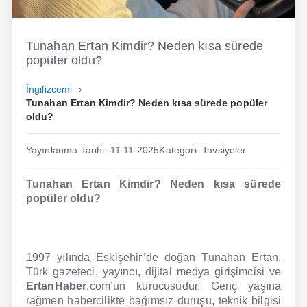
İngilizce
Tunahan Ertan Kimdir? Neden kısa sürede
Dil Eğitimi
popüler oldu?
Dil Kursu
İngilizcemi
Tunahan Ertan Kimdir? Neden kısa sürede popüler
En Hızlı İngilizce
oldu?
En Kolay İngilizce
Yayınlanma Tarihi: 11.11.2025
Kategori: Tavsiyeler
En Ucuz İngilizce
Tunahan Ertan Kimdir? Neden kısa sürede
En Uygun İngilizce
popüler oldu?
Hipnozla İngilizce
Hızlı İngilizce
1997 yılında Eskişehir’de doğan Tunahan Ertan,
Türk gazeteci, yayıncı, dijital medya girişimcisi ve
İngilizce Kursu Yorum
ErtanHaber
.com’un kurucusudur. Genç yaşına
rağmen habercilikte bağımsız duruşu, teknik bilgisi
İngilizce Kursu