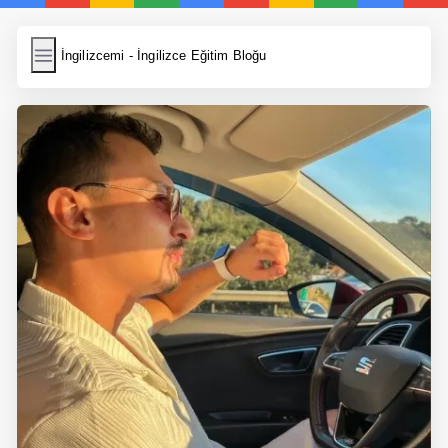
İngilizcemi
İngilizcemi - İngilizce Eğitim Bloğu
İngilizce Kelimeler
Resim Yükle
Wordpress Cache
Anasayfa
İngilizce Yemek Tarifleri
İngilizce Şarkı Sözleri
5 Günde İngilizce
Bilinçaltı İngilizce
İngilizce Biyografiler