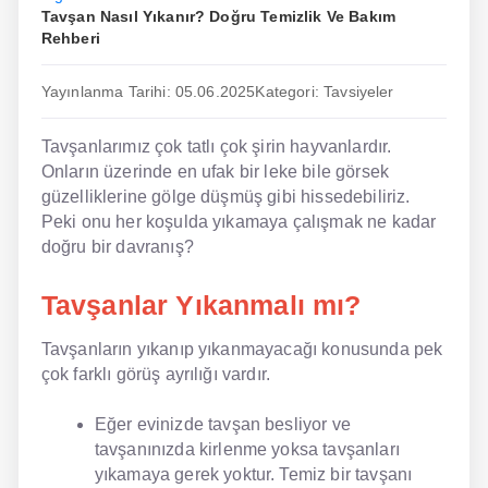
Tavşan Nasıl Yıkanır? Doğru Temizlik Ve Bakım
İngilizce
Rehberi
Dil Eğitimi
Yayınlanma Tarihi: 05.06.2025
Kategori: Tavsiyeler
Dil Kursu
Tavşanlarımız çok tatlı çok şirin hayvanlardır.
En Hızlı İngilizce
Onların üzerinde en ufak bir leke bile görsek
güzelliklerine gölge düşmüş gibi hissedebiliriz.
En Kolay İngilizce
Peki onu her koşulda yıkamaya çalışmak ne kadar
doğru bir davranış?
En Ucuz İngilizce
Tavşanlar Yıkanmalı mı?
En Uygun İngilizce
Tavşanların yıkanıp yıkanmayacağı konusunda pek
Hipnozla İngilizce
çok farklı görüş ayrılığı vardır.
Hızlı İngilizce
Eğer evinizde tavşan besliyor ve
İngilizce Kursu Yorum
tavşanınızda kirlenme yoksa tavşanları
yıkamaya gerek yoktur. Temiz bir tavşanı
İngilizce Kursu