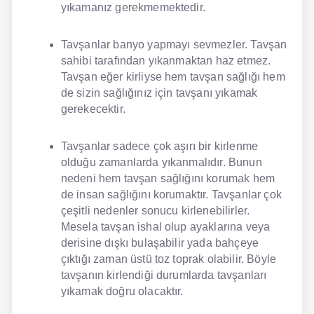
yıkamanız gerekmemektedir.
NLP İngilizce
Tavşanlar banyo yapmayı sevmezler. Tavşan
Offline İngilizce
sahibi tarafından yıkanmaktan haz etmez.
Tavşan eğer kirliyse hem tavşan sağlığı hem
Online İngilizce
de sizin sağlığınız için tavşanı yıkamak
gerekecektir.
Sözlük
Tavşanlar sadece çok aşırı bir kirlenme
Tavsiyeler
olduğu zamanlarda yıkanmalıdır. Bunun
Gizlilik Politikası
nedeni hem tavşan sağlığını korumak hem
de insan sağlığını korumaktır. Tavşanlar çok
Bize Ulaşın
çeşitli nedenler sonucu kirlenebilirler.
Mesela tavşan ishal olup ayaklarına veya
derisine dışkı bulaşabilir yada bahçeye
çıktığı zaman üstü toz toprak olabilir. Böyle
tavşanın kirlendiği durumlarda tavşanları
yıkamak doğru olacaktır.