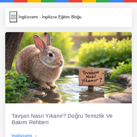
İngilizcemi
İngilizcemi - İngilizce Eğitim Bloğu
İngilizce Kelimeler
Resim Yükle
Wordpress Cache
Anasayfa
İngilizce Yemek Tarifleri
İngilizce Şarkı Sözleri
5 Günde İngilizce
Tavşan Nasıl Yıkanır? Doğru Temizlik Ve
Bilinçaltı İngilizce
Bakım Rehberi
İngilizce Biyografiler
İngilizcemi