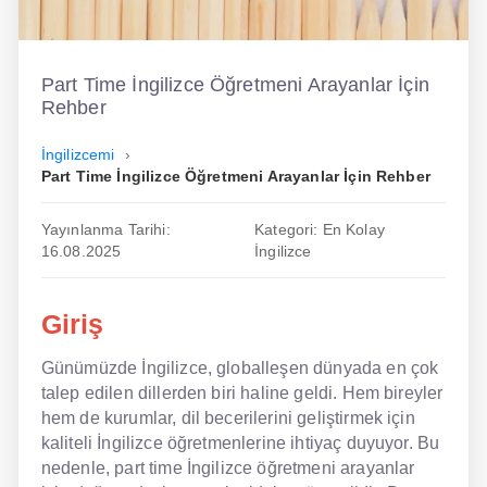
İngilizce
Dil Eğitimi
Part Time İngilizce Öğretmeni Arayanlar İçin
Rehber
Dil Kursu
İngilizcemi
En Hızlı İngilizce
Part Time İngilizce Öğretmeni Arayanlar İçin Rehber
En Kolay İngilizce
Yayınlanma Tarihi:
Kategori: En Kolay
16.08.2025
İngilizce
En Ucuz İngilizce
En Uygun İngilizce
Giriş
Hipnozla İngilizce
Günümüzde İngilizce, globalleşen dünyada en çok
talep edilen dillerden biri haline geldi. Hem bireyler
Hızlı İngilizce
hem de kurumlar, dil becerilerini geliştirmek için
İngilizce Kursu Yorum
kaliteli İngilizce öğretmenlerine ihtiyaç duyuyor. Bu
nedenle, part time İngilizce öğretmeni arayanlar
İngilizce Kursu