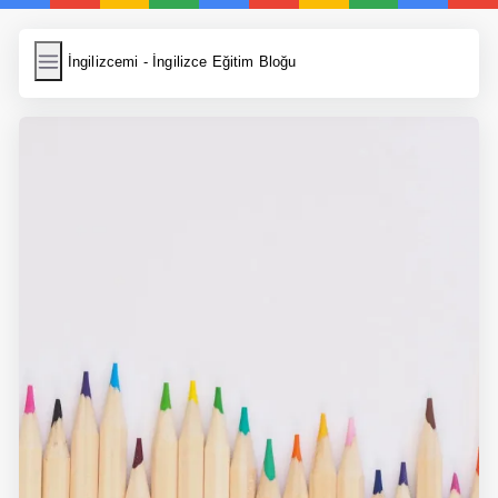
İngilizcemi
İngilizcemi - İngilizce Eğitim Bloğu
İngilizce Kelimeler
Resim Yükle
Wordpress Cache
Anasayfa
İngilizce Yemek Tarifleri
İngilizce Şarkı Sözleri
5 Günde İngilizce
Bilinçaltı İngilizce
İngilizce Biyografiler