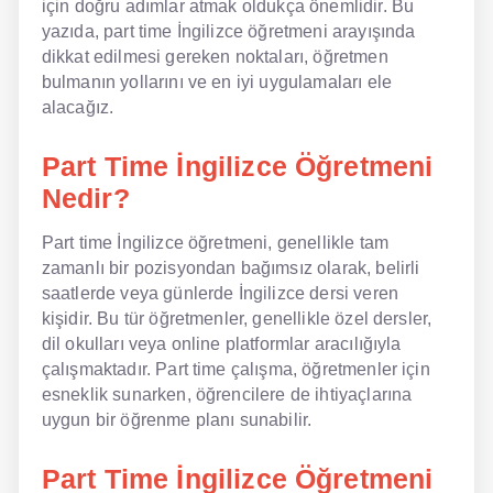
için doğru adımlar atmak oldukça önemlidir. Bu
yazıda, part time İngilizce öğretmeni arayışında
NLP İngilizce
dikkat edilmesi gereken noktaları, öğretmen
bulmanın yollarını ve en iyi uygulamaları ele
Offline İngilizce
alacağız.
Online İngilizce
Part Time İngilizce Öğretmeni
Sözlük
Nedir?
Tavsiyeler
Part time İngilizce öğretmeni, genellikle tam
zamanlı bir pozisyondan bağımsız olarak, belirli
Gizlilik Politikası
saatlerde veya günlerde İngilizce dersi veren
kişidir. Bu tür öğretmenler, genellikle özel dersler,
Bize Ulaşın
dil okulları veya online platformlar aracılığıyla
çalışmaktadır. Part time çalışma, öğretmenler için
esneklik sunarken, öğrencilere de ihtiyaçlarına
uygun bir öğrenme planı sunabilir.
Part Time İngilizce Öğretmeni