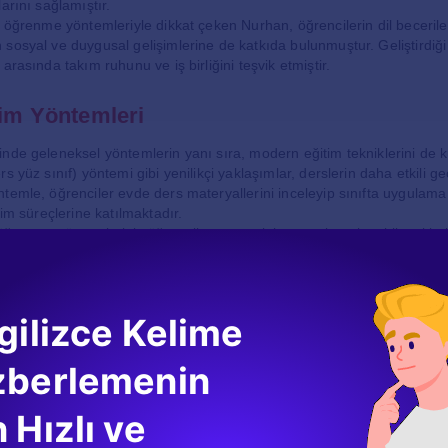
arını sağlamıştır.
 öğrenme yöntemleriyle dikkat çeken Nurhan, öğrencilerin dil becerileri
sosyal ve duygusal gelişimlerine de katkıda bulunmuştur. Geliştirdiği
arasında takım ruhunu ve iş birliğini teşvik etmiştir.
tim Yöntemleri
nde geleneksel yöntemlerin yanı sıra, modern eğitim tekniklerini de k
s yüz sınıf) yöntemi gibi yenilikçi yaklaşımlar, derslerin daha etkili g
temle, öğrenciler evde ders materyallerini inceleyip sınıfta uygulam
nim süreçlerine katılmaktadır.
 öğrenme yöntemleriyle öğrencilere gerçek hayatta karşılaşabilecekleri
dil öğrenimini daha anlamlı hale getirmiştir. Öğrencilerinin eleştirel 
melerine yardımcı olmak için tartışma ve münazara etkinlikleri düzenlem
gilizce Kelime
leri
eriyle kurduğu samimi iletişim sayesinde, onların güvenini kazanmayı
zberlemenin
rı bir birey olarak gören Nurhan, onların güçlü yönlerini keşfetmelerin
dımcı olmaktadır. Öğrencilerinin başarısını önemseyen Nurhan, onları
 Hızlı ve
ı için gerekli desteği sağlamaktadır.
 dil öğretmekle kalmayıp, aynı zamanda onlara yaşam becerileri kaz