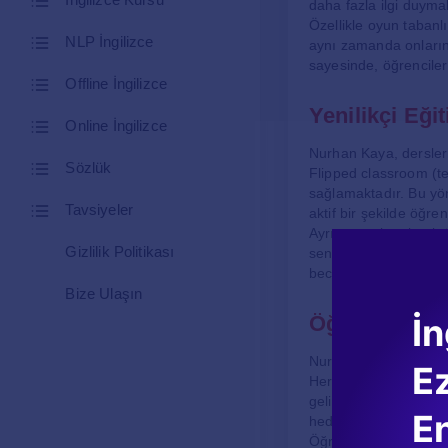
daha fazla ilgi duymal
Özellikle oyun tabanlı
NLP İngilizce
aynı zamanda onların 
sayesinde, öğrenciler 
Offline İngilizce
Yenilikçi Eği
Online İngilizce
Nurhan Kaya, dersleri
Sözlük
Flipped classroom (ter
sağlamaktadır. Bu yön
Tavsiyeler
aktif bir şekilde öğre
Ayrıca, proje tabanlı
Gizlilik Politikası
senaryoları sunarak, 
becerilerini geliştir
Bize Ulaşın
İn
Öğrenci İlişki
Nurhan Kaya, öğrencil
E
Her bir öğrencisini ay
geliştirmelerine yar
En
hedeflerine ulaşmalar
Öğrencilerine sadece