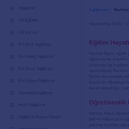
İngilizce
İngilizcemi
Nurhan 
Dil Eğitimi
Yayınlanma Tarihi: 2
Dil Kursu
Eğitim Hayat
En Hızlı İngilizce
Nurhan Kaya, eğitim h
En Kolay İngilizce
öğrenmenin önemini k
yıllarında da İngilizce
En Ucuz İngilizce
tamamlayan Nurhan, p
Eğitim döneminde edin
En Uygun İngilizce
özgün bir öğretmen ha
ibaret olmadığını, ay
Hipnozla İngilizce
Öğretmenlik 
Hızlı İngilizce
Nurhan Kaya, öğretmen
İngilizce Kursu Yorum
kelime dağarcığını öğ
getirme konularında ye
İngilizce Kursu