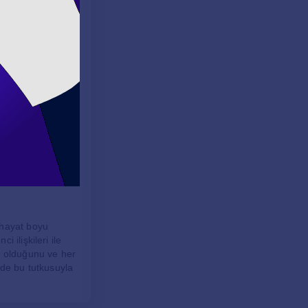
n, öğrencilerini
larak
cuklara dil
erek, öğrencilerin
retsiz İngilizce
i sağlamak için
 hayat boyu
 ilişkileri ile
k olduğunu ve her
 de bu tutkusuyla