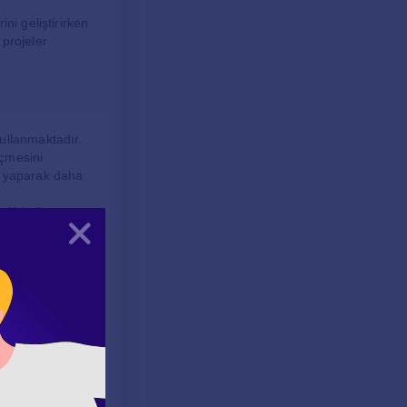
ni geliştirirken
 projeler
ullanmaktadır.
eçmesini
a yaparak daha
 dil kullanım
Kapat
düşünme
ektedir.
 başarmıştır.
e ve
n akademik
andırmayı da