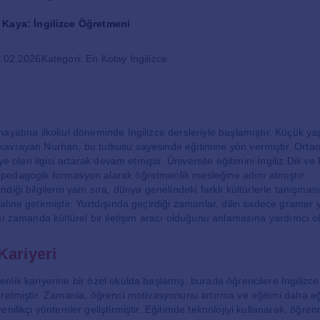
Kaya: İngilizce Öğretmeni
2.02.2026
Kategori: En Kolay İngilizce
ı
ayatına ilkokul döneminde İngilizce dersleriyle başlamıştır. Küçük yaş
avrayan Nurhan, bu tutkusu sayesinde eğitimine yön vermiştir. Ortaok
ye olan ilgisi artarak devam etmiştir. Üniversite eğitimini İngiliz Dili v
edagogik formasyon alarak öğretmenlik mesleğine adım atmıştır.
diği bilgilerin yanı sıra, dünya genelindeki farklı kültürlerle tanışma
line getirmiştir. Yurtdışında geçirdiği zamanlar, dilin sadece gramer 
nı zamanda kültürel bir iletişim aracı olduğunu anlamasına yardımcı o
Kariyeri
lik kariyerine bir özel okulda başlamış, burada öğrencilere İngilizce d
retmiştir. Zamanla, öğrenci motivasyonunu artırma ve eğitimi daha eğ
nilikçi yöntemler geliştirmiştir. Eğitimde teknolojiyi kullanarak, öğrenc