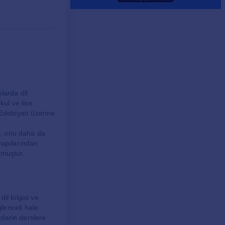
larda dil
ul ve lise
e Edebiyatı üzerine
sı, onu daha da
yapılarından
lmuştur.
il bilgisi ve
lenceli hale
ilerin derslere