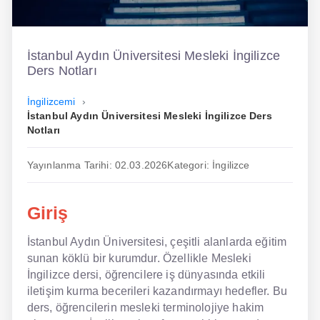
İngilizce
Dil Eğitimi
İstanbul Aydın Üniversitesi Mesleki İngilizce
Ders Notları
Dil Kursu
İngilizcemi
En Hızlı İngilizce
İstanbul Aydın Üniversitesi Mesleki İngilizce Ders
Notları
En Kolay İngilizce
Yayınlanma Tarihi: 02.03.2026
Kategori: İngilizce
En Ucuz İngilizce
En Uygun İngilizce
Giriş
Hipnozla İngilizce
İstanbul Aydın Üniversitesi, çeşitli alanlarda eğitim
sunan köklü bir kurumdur. Özellikle Mesleki
Hızlı İngilizce
İngilizce dersi, öğrencilere iş dünyasında etkili
İngilizce Kursu Yorum
iletişim kurma becerileri kazandırmayı hedefler. Bu
ders, öğrencilerin mesleki terminolojiye hakim
İngilizce Kursu