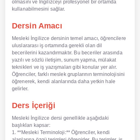
olmasını ve İngilizceyi profesyonel bir ortamda
kullanabilmesini sağlar.
NLP İngilizce
Dersin Amacı
Offline İngilizce
Mesleki İngilizce dersinin temel amacı, öğrencilere
Online İngilizce
uluslararası iş ortamında gerekli olan dil
Sözlük
becerilerini kazandırmaktır. Bu beceriler arasında
yazılı ve sözlü iletişim, sunum yapma, mülakat
Tavsiyeler
teknikleri ve iş yazışmaları gibi konular yer alır.
Öğrenciler, farklı meslek gruplarının terminolojisini
Gizlilik Politikası
öğrenerek, kendi alanlarında daha yetkin hale
gelirler.
Bize Ulaşın
Ders İçeriği
Mesleki İngilizce dersi genellikle aşağıdaki
başlıkları kapsar:
1. **Mesleki Terminoloji:** Öğrenciler, kendi
alanlarına özgü terimleri öğrenirler. Bu terimler, iş