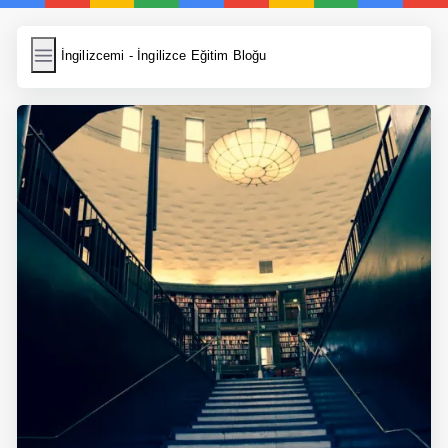
İngilizcemi
İngilizcemi - İngilizce Eğitim Bloğu
İngilizce Kelimeler
Resim Yükle
Wordpress Cache
Anasayfa
İngilizce Yemek Tarifleri
İngilizce Şarkı Sözleri
5 Günde İngilizce
Bilinçaltı İngilizce
İngilizce Biyografiler