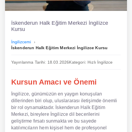
İngilizce
Dil Eğitimi
İskenderun Halk Eğitim Merkezi İngilizce
Kursu
Dil Kursu
İngilizcemi
En Hızlı İngilizce
İskenderun Halk Eğitim Merkezi İngilizce Kursu
En Kolay İngilizce
Yayınlanma Tarihi: 18.03.2026
Kategori: Hızlı İngilizce
En Ucuz İngilizce
Kursun Amacı ve Önemi
En Uygun İngilizce
İngilizce, günümüzün en yaygın konuşulan
Hipnozla İngilizce
dillerinden biri olup, uluslararası iletişimde önemli
Hızlı İngilizce
bir rol oynamaktadır. İskenderun Halk Eğitim
Merkezi, bireylere İngilizce dil becerilerini
İngilizce Kursu Yorum
geliştirme fırsatı sunmakta ve bu sayede
katılımcıların hem kişisel hem de profesyonel
İngilizce Kursu