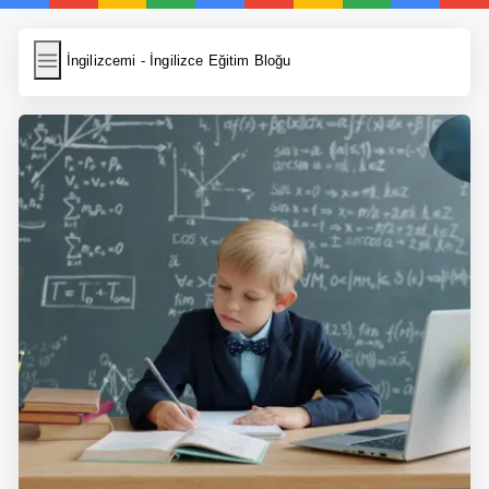
İngilizcemi
İngilizcemi - İngilizce Eğitim Bloğu
İngilizce Kelimeler
Resim Yükle
Wordpress Cache
Anasayfa
İngilizce Yemek Tarifleri
İngilizce Şarkı Sözleri
5 Günde İngilizce
Bilinçaltı İngilizce
İngilizce Biyografiler