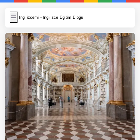
İngilizcemi
İngilizcemi - İngilizce Eğitim Bloğu
İngilizce Kelimeler
Resim Yükle
Wordpress Cache
Anasayfa
İngilizce Yemek Tarifleri
İngilizce Şarkı Sözleri
5 Günde İngilizce
Bilinçaltı İngilizce
İngilizce Biyografiler