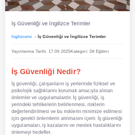
İngilizce
Dil Eğitimi
İş Güvenliği ve İngilizce Terimler
Dil Kursu
İngilizcemi
İş Güvenliği ve İngilizce Terimler
En Hızlı İngilizce
Yayınlanma Tarihi: 17.09.2025
Kategori: Dil Eğitimi
En Kolay İngilizce
İş Güvenliği Nedir?
En Ucuz İngilizce
İş güvenliği, çalışanların iş yerlerinde fiziksel ve
En Uygun İngilizce
psikolojik sağlıklarını korumak amacıyla alınan
Hipnozla İngilizce
önlemler ve uygulamalardır. İş güvenliği, iş
yerindeki tehlikelerin belirlenmesi, risklerin
Hızlı İngilizce
değerlendirilmesi ve bu risklerin minimize edilmesi
için gerekli önlemlerin alınmasını içerir. İş güvenliği
İngilizce Kursu Yorum
uygulamaları, iş kazalarını ve meslek hastalıklarını
önlemeyi hedefler.
İngilizce Kursu