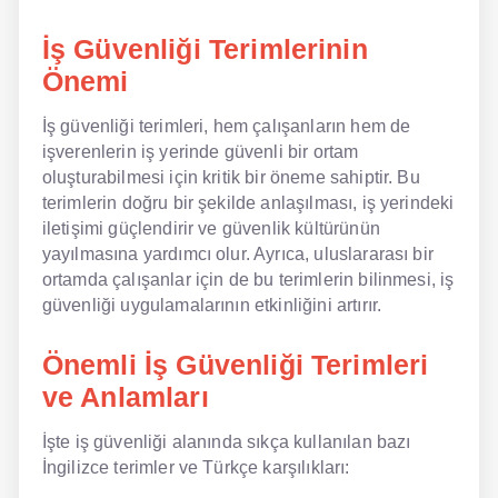
İş Güvenliği Terimlerinin
NLP İngilizce
Önemi
Offline İngilizce
İş güvenliği terimleri, hem çalışanların hem de
Online İngilizce
işverenlerin iş yerinde güvenli bir ortam
oluşturabilmesi için kritik bir öneme sahiptir. Bu
Sözlük
terimlerin doğru bir şekilde anlaşılması, iş yerindeki
iletişimi güçlendirir ve güvenlik kültürünün
Tavsiyeler
yayılmasına yardımcı olur. Ayrıca, uluslararası bir
ortamda çalışanlar için de bu terimlerin bilinmesi, iş
Gizlilik Politikası
güvenliği uygulamalarının etkinliğini artırır.
Bize Ulaşın
Önemli İş Güvenliği Terimleri
ve Anlamları
İşte iş güvenliği alanında sıkça kullanılan bazı
İngilizce terimler ve Türkçe karşılıkları: