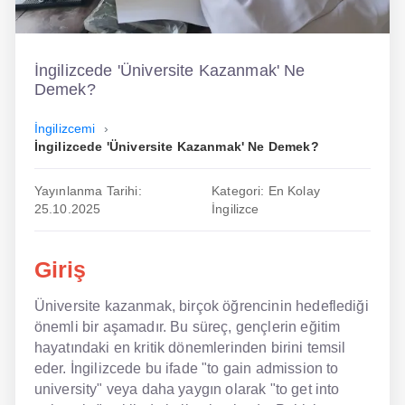
İngilizce
Dil Eğitimi
İngilizcede 'Üniversite Kazanmak' Ne
Demek?
Dil Kursu
İngilizcemi
En Hızlı İngilizce
İngilizcede 'Üniversite Kazanmak' Ne Demek?
En Kolay İngilizce
Yayınlanma Tarihi:
Kategori: En Kolay
25.10.2025
İngilizce
En Ucuz İngilizce
En Uygun İngilizce
Giriş
Hipnozla İngilizce
Üniversite kazanmak, birçok öğrencinin hedeflediği
önemli bir aşamadır. Bu süreç, gençlerin eğitim
Hızlı İngilizce
hayatındaki en kritik dönemlerinden birini temsil
İngilizce Kursu Yorum
eder. İngilizcede bu ifade "to gain admission to
university" veya daha yaygın olarak "to get into
İngilizce Kursu