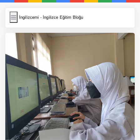
İngilizcemi
İngilizcemi - İngilizce Eğitim Bloğu
İngilizce Kelimeler
Resim Yükle
Wordpress Cache
Anasayfa
İngilizce Yemek Tarifleri
İngilizce Şarkı Sözleri
5 Günde İngilizce
Bilinçaltı İngilizce
İngilizce Biyografiler