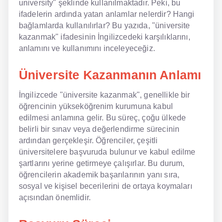
university" şeklinde kullanılmaktadır. Peki, bu
ifadelerin ardında yatan anlamlar nelerdir? Hangi
NLP İngilizce
bağlamlarda kullanılırlar? Bu yazıda, "üniversite
kazanmak" ifadesinin İngilizcedeki karşılıklarını,
Offline İngilizce
anlamını ve kullanımını inceleyeceğiz.
Online İngilizce
Üniversite Kazanmanın Anlamı
Sözlük
İngilizcede "üniversite kazanmak", genellikle bir
Tavsiyeler
öğrencinin yükseköğrenim kurumuna kabul
edilmesi anlamına gelir. Bu süreç, çoğu ülkede
Gizlilik Politikası
belirli bir sınav veya değerlendirme sürecinin
ardından gerçekleşir. Öğrenciler, çeşitli
Bize Ulaşın
üniversitelere başvuruda bulunur ve kabul edilme
şartlarını yerine getirmeye çalışırlar. Bu durum,
öğrencilerin akademik başarılarının yanı sıra,
sosyal ve kişisel becerilerini de ortaya koymaları
açısından önemlidir.