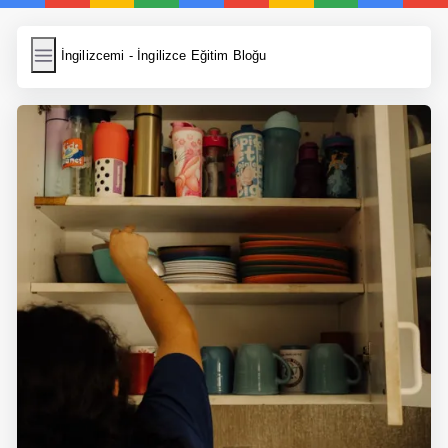
İngilizcemi
İngilizcemi - İngilizce Eğitim Bloğu
İngilizce Kelimeler
Resim Yükle
Wordpress Cache
Anasayfa
İngilizce Yemek Tarifleri
İngilizce Şarkı Sözleri
5 Günde İngilizce
Bilinçaltı İngilizce
İngilizce Biyografiler