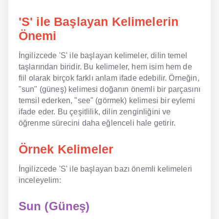
'S' ile Başlayan Kelimelerin
NLP İngilizce
Önemi
Offline İngilizce
İngilizcede 'S' ile başlayan kelimeler, dilin temel
Online İngilizce
taşlarından biridir. Bu kelimeler, hem isim hem de
fiil olarak birçok farklı anlam ifade edebilir. Örneğin,
Sözlük
"sun" (güneş) kelimesi doğanın önemli bir parçasını
temsil ederken, "see" (görmek) kelimesi bir eylemi
Tavsiyeler
ifade eder. Bu çeşitlilik, dilin zenginliğini ve
öğrenme sürecini daha eğlenceli hale getirir.
Gizlilik Politikası
Bize Ulaşın
Örnek Kelimeler
İngilizcede 'S' ile başlayan bazı önemli kelimeleri
inceleyelim:
Sun (Güneş)