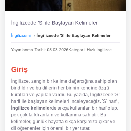
İngilizce
Dil Eğitimi
İngilizcede 'S' ile Başlayan Kelimeler
Dil Kursu
İngilizcemi
İngilizcede 'S' ile Başlayan Kelimeler
En Hızlı İngilizce
Yayınlanma Tarihi: 03.03.2026
Kategori: Hızlı İngilizce
En Kolay İngilizce
Giriş
En Ucuz İngilizce
İngilizce, zengin bir kelime dağarcığına sahip olan
En Uygun İngilizce
bir dildir ve bu dillerin her birinin kendine özgü
Hipnozla İngilizce
kuralları ve yapıları vardır. Bu yazıda, İngilizcede 'S'
harfi ile başlayan kelimeleri inceleyeceğiz. 'S' harfi,
Hızlı İngilizce
İngilizce kelimeler
de sıkça kullanılan bir harf olup,
pek çok farklı anlam ve kullanıma sahiptir. Bu
İngilizce Kursu Yorum
kelimeler, günlük hayatta sıkça karşımıza çıkar ve
dil öğrenenler için önemli bir yer tutar.
İngilizce Kursu