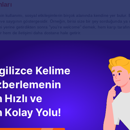
ları
in kullanımı, sosyal etkileşimlerin birçok alanında kendine yer bulur. 
ve saygının göstergesidir. Örneğin, birisi size bir şey sorduğunda ya d
i yerine getirdikten sonra "you’re welcome" demek, hem karşı tarafın 
rir hem de iletişimi daha dostane hale getirir.
mlarda Kullanım
elcome" ifadesi, yalnızca teşekkürlere yanıt vermekle sınırlı değildir.
 sunduğunuzda ya da ona yardımcı olduğunuzda da kullanılabilir. Örneği
gilizce Kelime
ine bir bilgi verdiğinizde, "you’re welcome" demek, bu davranışın doğa
der.
zberlemenin
’re welcome" ifadesinin farklı varyasyonları da vardır. Örneğin, "no p
mention it" gibi ifadeler de benzer anlamda kullanılabilir. Bu ifadeler
ya resmi bir hava katabilir. Örneğin, "my pleasure" ifadesi, genellikl
 Hızlı ve
 "no problem" ifadesi ise daha gündelik bir dilde geçerlidir.
 Kolay Yolu!
etişim
rim" ifadesinin önemini anlamak, genel olarak sosyal iletişimde nezake