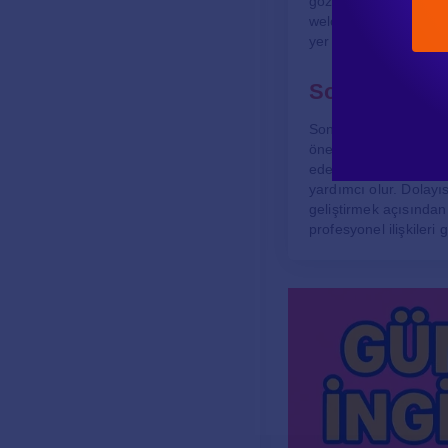
gözler önüne serer. İn
welcome" gibi ifadele
yer tutar. İnsanlar, bi
Sonuç
Sonuç olarak, İngilizc
önemli bir yere sahip
eden bir iletişim ara
yardımcı olur. Dolayıs
geliştirmek açısından
profesyonel ilişkileri g