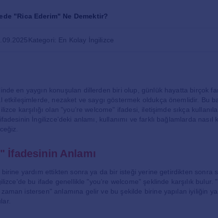
cede "Rica Ederim" Ne Demektir?
1.09.2025
Kategori: En Kolay İngilizce
inde en yaygın konuşulan dillerden biri olup, günlük hayatta birçok farkl
al etkileşimlerde, nezaket ve saygı göstermek oldukça önemlidir. Bu b
ilizce karşılığı olan "you’re welcome" ifadesi, iletişimde sıkça kullanıla
ifadesinin İngilizce'deki anlamı, kullanımı ve farklı bağlamlarda nasıl k
ceğiz.
" İfadesinin Anlamı
 birine yardım ettikten sonra ya da bir isteği yerine getirdikten sonra 
gilizce'de bu ifade genellikle "you’re welcome" şeklinde karşılık bulur.
 zaman istersen" anlamına gelir ve bu şekilde birine yapılan iyiliğin y
lar.