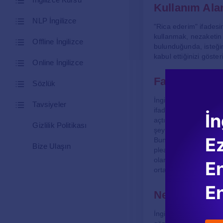
Kullanım Alan
NLP İngilizce
"Rica ederim" ifadesin
kullanmak, nezaketin 
Offline İngilizce
bulunduğunda, isteğin
kabul ettiğinizi göste
Online İngilizce
Farklı Bağla
Sözlük
İngilizcede "you’re w
Tavsiyeler
ifade, birine bir şey
İn
açtığınızda ya da bir
Gizlilik Politikası
şey olduğunu ifade e
E
Bunun yanı sıra, "you
Bize Ulaşın
pleasure" veya "don’t 
olarak daha samimi ve
En
ortamda kullanılırken,
En
Nezaket ve İl
İngilizcede "rica ede