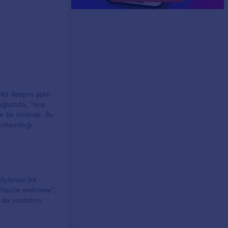
ı iletişim şekli
ağlamda, "rica
n bir terimdir. Bu
ullanıldığı
söylenen bir
 "You’re welcome",
a da yardımın