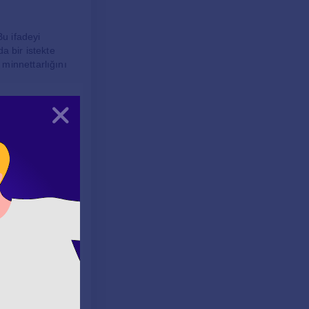
Bu ifadeyi
a bir istekte
minnettarlığını
Kapat
 Aynı zamanda bu
n, birine bir kapı
l ve beklenen bir
roblem", "my
, duruma bağlı
e daha samimi bir
tin rolünü de