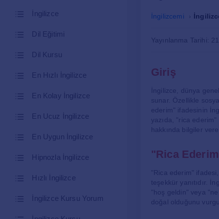
İngilizce
İngilizcemi
İngiliz
Dil Eğitimi
Yayınlanma Tarihi: 2
Dil Kursu
Giriş
En Hızlı İngilizce
İngilizce, dünya genel
En Kolay İngilizce
sunar. Özellikle sosy
ederim" ifadesinin İng
En Ucuz İngilizce
yazıda, "rica ederim" 
hakkında bilgiler vere
En Uygun İngilizce
"Rica Ederim
Hipnozla İngilizce
"Rica ederim" ifadesi,
Hızlı İngilizce
teşekkür yanıtıdır. İn
"hoş geldin" veya "ne
İngilizce Kursu Yorum
doğal olduğunu vurgu
İngilizce Kursu