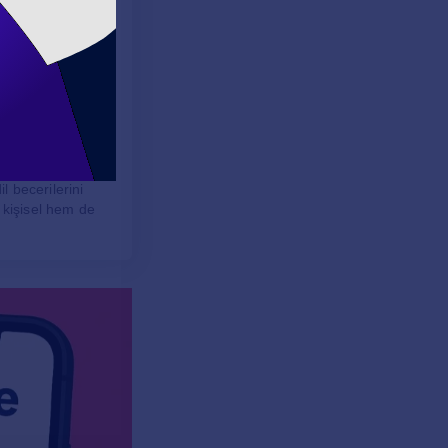
le, "you’re
imlerde önemli bir
lı bir hale gelir.
kileşimlerde
saygıyı ifade
olmasına
l becerilerini
 kişisel hem de