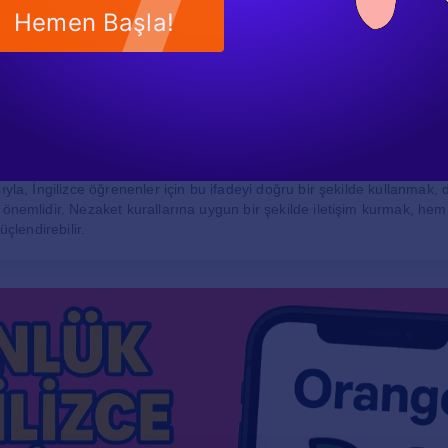
sanlar arası ilişkilerde nezaket, güven ve saygıyı pekiştirir. Bu neden
Hemen Başla!
ri kullanmak, sadece bir teşekkür yanıtı vermekten öte, sosyal etkileş
rbirlerine karşı nazik ve düşünceli davrandıklarında, ilişkiler daha sağlık
ede "rica ederim" ifadesinin karşılığı olan "you’re welcome", sosyal et
tir. Bu ifade, sadece bir teşekkür yanıtı olmanın ötesinde, nezaket ve 
cıdır. Farklı bağlamlarda kullanımı, iletişimin daha dostane ve samimi 
ıyla, İngilizce öğrenenler için bu ifadeyi doğru bir şekilde kullanmak, di
 önemlidir. Nezaket kurallarına uygun bir şekilde iletişim kurmak, hem
üçlendirebilir.