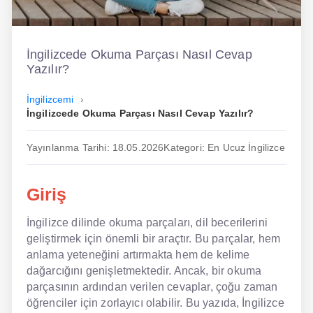
İngilizce
Dil Eğitimi
İngilizcede Okuma Parçası Nasıl Cevap
Yazılır?
Dil Kursu
İngilizcemi
En Hızlı İngilizce
İngilizcede Okuma Parçası Nasıl Cevap Yazılır?
En Kolay İngilizce
Yayınlanma Tarihi: 18.05.2026
Kategori: En Ucuz İngilizce
En Ucuz İngilizce
Giriş
En Uygun İngilizce
İngilizce dilinde okuma parçaları, dil becerilerini
Hipnozla İngilizce
geliştirmek için önemli bir araçtır. Bu parçalar, hem
Hızlı İngilizce
anlama yeteneğini artırmakta hem de kelime
dağarcığını genişletmektedir. Ancak, bir okuma
İngilizce Kursu Yorum
parçasının ardından verilen cevaplar, çoğu zaman
öğrenciler için zorlayıcı olabilir. Bu yazıda, İngilizce
İngilizce Kursu