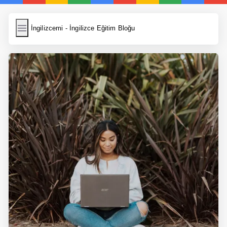
İngilizcemi
İngilizcemi - İngilizce Eğitim Bloğu
İngilizce Kelimeler
Resim Yükle
Wordpress Cache
Anasayfa
İngilizce Yemek Tarifleri
İngilizce Şarkı Sözleri
5 Günde İngilizce
Bilinçaltı İngilizce
İngilizce Biyografiler