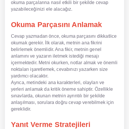
okuma parçalarına nasıl etkili bir şekilde cevap
yazabileceğinizi ele alacağız.
NLP İngilizce
Okuma Parçasını Anlamak
Offline İngilizce
Cevap yazmadan önce, okuma parçasını dikkatlice
Online İngilizce
okumak gerekir. İlk olarak, metnin ana fikrini
Sözlük
belirlemek önemlidir. Ana fikir, metnin genel
anlamını ve yazarın iletmek istediği mesajı
Tavsiyeler
içermektedir. Metni okurken, notlar almak ve önemli
noktaları işaretlemek, cevabınızı yazarken size
Gizlilik Politikası
yardımcı olacaktır.
Ayrıca, metindeki ana karakterleri, olayları ve
Bize Ulaşın
yerleri anlamak da kritik öneme sahiptir. Özellikle
sınavlarda, okunan metnin ayrıntılı bir şekilde
anlaşılması, sorulara doğru cevap verebilmek için
gereklidir.
Yanıt Verme Stratejileri