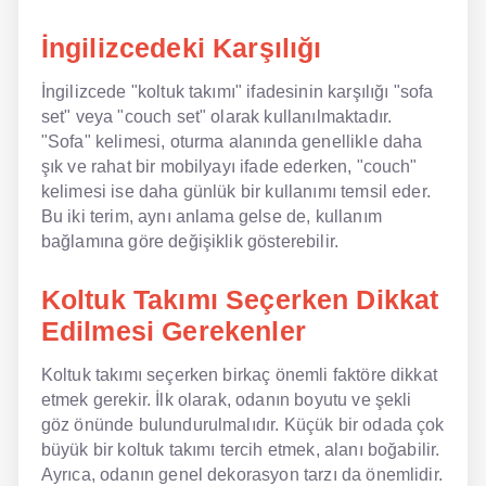
İngilizcedeki Karşılığı
NLP İngilizce
Offline İngilizce
İngilizcede "koltuk takımı" ifadesinin karşılığı "sofa
set" veya "couch set" olarak kullanılmaktadır.
Online İngilizce
"Sofa" kelimesi, oturma alanında genellikle daha
şık ve rahat bir mobilyayı ifade ederken, "couch"
Sözlük
kelimesi ise daha günlük bir kullanımı temsil eder.
Bu iki terim, aynı anlama gelse de, kullanım
Tavsiyeler
bağlamına göre değişiklik gösterebilir.
Gizlilik Politikası
Koltuk Takımı Seçerken Dikkat
Bize Ulaşın
Edilmesi Gerekenler
Koltuk takımı seçerken birkaç önemli faktöre dikkat
etmek gerekir. İlk olarak, odanın boyutu ve şekli
göz önünde bulundurulmalıdır. Küçük bir odada çok
büyük bir koltuk takımı tercih etmek, alanı boğabilir.
Ayrıca, odanın genel dekorasyon tarzı da önemlidir.