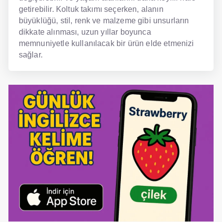
getirebilir. Koltuk takımı seçerken, alanın
büyüklüğü, stil, renk ve malzeme gibi unsurların
dikkate alınması, uzun yıllar boyunca
memnuniyetle kullanılacak bir ürün elde etmenizi
sağlar.