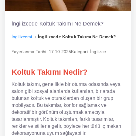
İngilizce
Dil Eğitimi
İngilizcede Koltuk Takımı Ne Demek?
Dil Kursu
İngilizcemi
İngilizcede Koltuk Takımı Ne Demek?
En Hızlı İngilizce
Yayınlanma Tarihi: 17.10.2025
Kategori: İngilizce
En Kolay İngilizce
Koltuk Takımı Nedir?
En Ucuz İngilizce
Koltuk takımı, genellikle bir oturma odasında veya
En Uygun İngilizce
salon gibi sosyal alanlarda kullanılan, bir arada
Hipnozla İngilizce
bulunan koltuk ve oturaklardan oluşan bir grup
mobilyadır. Bu takımlar, konfor sağlamak ve
Hızlı İngilizce
dekoratif bir görünüm oluşturmak amacıyla
tasarlanmıştır. Koltuk takımları, farklı tasarımlar,
İngilizce Kursu Yorum
renkler ve stillerle gelir, böylece her türlü iç mekan
dekorasyonuna uyum sağlayabilir.
İngilizce Kursu