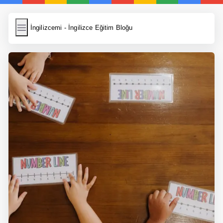
İngilizcemi
İngilizcemi - İngilizce Eğitim Bloğu
İngilizce Kelimeler
Resim Yükle
Wordpress Cache
Anasayfa
İngilizce Yemek Tarifleri
İngilizce Şarkı Sözleri
5 Günde İngilizce
Bilinçaltı İngilizce
İngilizce Biyografiler