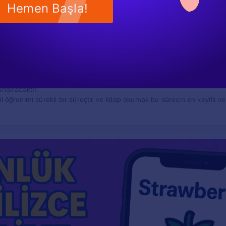
ni genişletmenin yanı sıra dil bilgisi kurallarını da pekiştirir. İngilizc
Hemen Başla!
ni geliştirmek için etkili bir yöntemdir.
“kitap okurum” ifadesi, İngilizce’de “I read books” olarak karşılık bulu
 bir yere sahiptir. Kitap okumak, hem dil becerilerini geliştirmek hem d
ece faydalıdır. İngilizce öğrenirken, bu tür ifadeleri kullanarak prati
andıracaktır.
l öğrenimi sürekli bir süreçtir ve kitap okumak bu sürecin en keyifli ve 