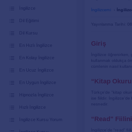
İngilizce
İngilizcemi
İngiliz
Dil Eğitimi
Yayınlanma Tarihi: 0
Dil Kursu
Giriş
En Hızlı İngilizce
İngilizce öğrenirken, 
En Kolay İngilizce
kullanmak oldukça öne
cümlenin nasıl kullanı
En Ucuz İngilizce
“Kitap Okurum
En Uygun İngilizce
Türkçe’de “kitap okuru
Hipnozla İngilizce
ise fiildir. İngilizce’
nesnedir.
Hızlı İngilizce
“Read” Fiilin
İngilizce Kursu Yorum
İngilizce’de “read” fi
İngilizce Kursu