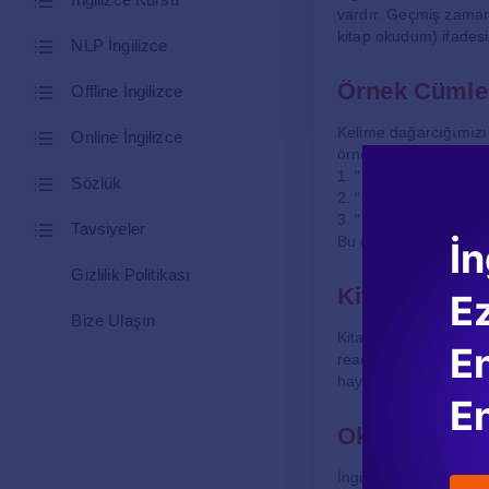
vardır. Geçmiş zamanı
kitap okudum) ifadesi
NLP İngilizce
Örnek Cümle
Offline İngilizce
Kelime dağarcığımızı g
Online İngilizce
örnek:
1. “I read books in m
Sözlük
2. “Every month, I re
3. “I enjoy reading b
Tavsiyeler
Bu örneklerden de anla
İn
Gizlilik Politikası
Kitap Okuma 
E
Bize Ulaşın
Kitap okumak, bireyler
En
read books” demek, s
hayatında da önemli bi
En
Okuma ve Dil
İngilizce öğrenenlerin