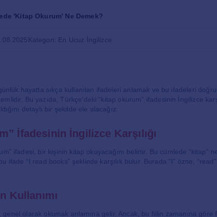
cede 'Kitap Okurum' Ne Demek?
8.08.2025
Kategori: En Ucuz İngilizce
günlük hayatta sıkça kullanılan ifadeleri anlamak ve bu ifadeleri doğru
mlidir. Bu yazıda, Türkçe'deki “kitap okurum” ifadesinin İngilizce karş
ldığını detaylı bir şekilde ele alacağız.
” İfadesinin İngilizce Karşılığı
m” ifadesi, bir kişinin kitap okuyacağını belirtir. Bu cümlede “kitap” 
de bu ifade “I read books” şeklinde karşılık bulur. Burada “I” özne, “read” 
in Kullanımı
ili, genel olarak okumak anlamına gelir. Ancak, bu fiilin zamanına göre fa