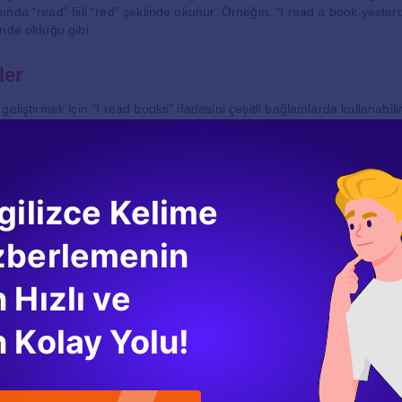
nda “read” fiili “red” şeklinde okunur. Örneğin, “I read a book yester
nde olduğu gibi.
ler
eliştirmek için “I read books” ifadesini çeşitli bağlamlarda kullanabilir
y free time.” (Boş zamanlarımda kitap okurum.)
ad a new book.” (Her ay yeni bir kitap okurum.)
ooks about history.” (Tarih hakkında kitap okumaktan hoşlanırım.)
şılacağı üzere, “I read books” ifadesi farklı zamanlar ve bağlamlar ile 
gilizce Kelime
Alışkanlığı
zberlemenin
in bilgi dağarcığını artırmanın yanı sıra düşünce yapısını da geliştirir.
 Hızlı ve
adece bir eylemi ifade etmekle kalmaz, aynı zamanda bireyin kültürel
r yer tutar. Kitap okumak, kişisel gelişim için son derece faydalıdır.
 Kolay Yolu!
 Gelişimi
 “I read books” ifadesini kullanması, dil gelişimleri açısından oldukça 