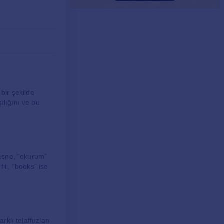
 bir şekilde
ılığını ve bu
nesne, “okurum”
fiil, “books” ise
rklı telaffuzları