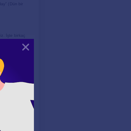
day” (Dün bir
iz. İşte birkaç
Kapat
genişletilebilir.
 İngilizce’de “I
 ve sosyal
önemlidir. Kitap