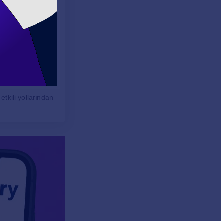
e kitaplar
r. Bu basit cümle,
e kişisel birikimi
k yapmak,
etkili yollarından