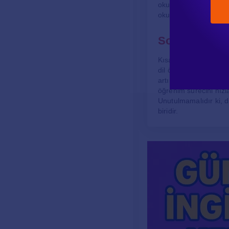
okumak, kelime hazinesi
okumak, okuma becerisi
Sonuç
Kısacası, Türkçe’deki 
dil öğreniminde önemli
artırmak adına son der
öğrenim sürecini hızl
Unutulmamalıdır ki, di
biridir.