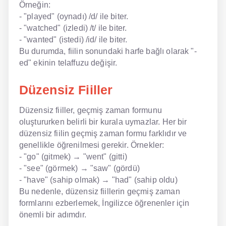
Örneğin:
- "played" (oynadı) /d/ ile biter.
- "watched" (izledi) /t/ ile biter.
- "wanted" (istedi) /id/ ile biter.
Bu durumda, fiilin sonundaki harfe bağlı olarak "-
ed" ekinin telaffuzu değişir.
Düzensiz Fiiller
Düzensiz fiiller, geçmiş zaman formunu
oluştururken belirli bir kurala uymazlar. Her bir
düzensiz fiilin geçmiş zaman formu farklıdır ve
genellikle öğrenilmesi gerekir. Örnekler:
- "go" (gitmek) → "went" (gitti)
- "see" (görmek) → "saw" (gördü)
- "have" (sahip olmak) → "had" (sahip oldu)
Bu nedenle, düzensiz fiillerin geçmiş zaman
formlarını ezberlemek, İngilizce öğrenenler için
önemli bir adımdır.