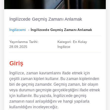
İngilizce
Dil Eğitimi
İngilizcede Geçmiş Zamanı Anlamak
Dil Kursu
İngilizcemi
İngilizcede Geçmiş Zamanı Anlamak
En Hızlı İngilizce
Yayınlanma Tarihi:
Kategori: En Kolay
28.09.2025
İngilizce
En Kolay İngilizce
En Ucuz İngilizce
Giriş
En Uygun İngilizce
İngilizce, zaman kavramlarını ifade etmek için
çeşitli zaman kipleri kullanır. Bu zaman kiplerinden
Hipnozla İngilizce
biri de geçmiş zamandır. Geçmiş zaman, bir olayın
Hızlı İngilizce
veya durumun geçmişte gerçekleştiğini ifade etmek
için kullanılır. Bu yazıda, İngilizcede geçmiş
İngilizce Kursu Yorum
zamanın nasıl anlaşıldığını ve hangi yapılarla
kullanıldığını inceleyeceğiz.
İngilizce Kursu