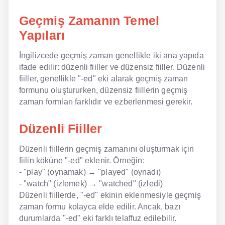
Geçmiş Zamanın Temel
NLP İngilizce
Yapıları
Offline İngilizce
İngilizcede geçmiş zaman genellikle iki ana yapıda
Online İngilizce
ifade edilir: düzenli fiiller ve düzensiz fiiller. Düzenli
fiiller, genellikle "-ed" eki alarak geçmiş zaman
Sözlük
formunu oluştururken, düzensiz fiillerin geçmiş
zaman formları farklıdır ve ezberlenmesi gerekir.
Tavsiyeler
Düzenli Fiiller
Gizlilik Politikası
Bize Ulaşın
Düzenli fiillerin geçmiş zamanını oluşturmak için
fiilin köküne "-ed" eklenir. Örneğin:
- "play" (oynamak) → "played" (oynadı)
- "watch" (izlemek) → "watched" (izledi)
Düzenli fiillerde, "-ed" ekinin eklenmesiyle geçmiş
zaman formu kolayca elde edilir. Ancak, bazı
durumlarda "-ed" eki farklı telaffuz edilebilir.