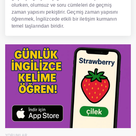
olurken, olumsuz ve soru cümleleri de geçmiş
zaman yapısını pekiştirir. Geçmiş zaman yapısını
öğrenmek, İngilizcede etkili bir iletişim kurmanın
temel taşlarından biridir.
YORUMLAR