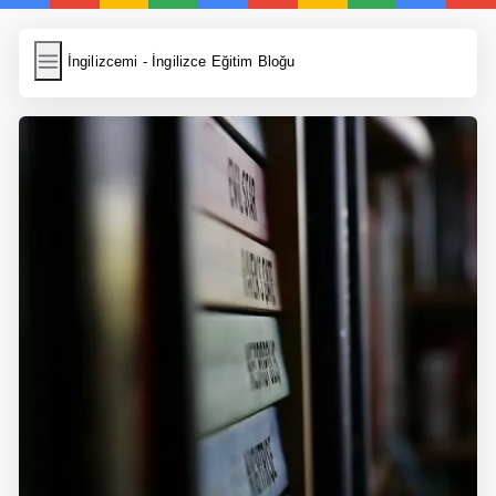
İngilizcemi
İngilizcemi - İngilizce Eğitim Bloğu
İngilizce Kelimeler
Resim Yükle
Wordpress Cache
Anasayfa
İngilizce Yemek Tarifleri
İngilizce Şarkı Sözleri
5 Günde İngilizce
Bilinçaltı İngilizce
İngilizce Biyografiler