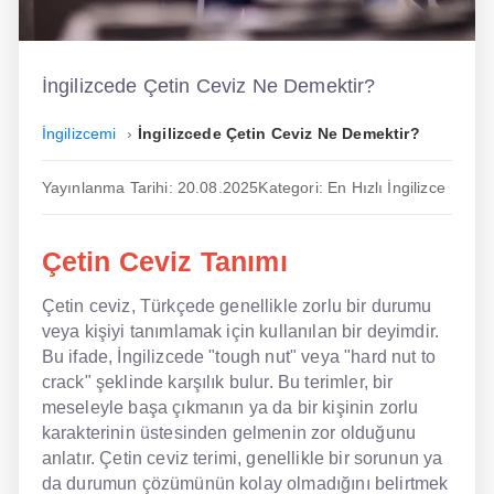
İngilizce
Dil Eğitimi
İngilizcede Çetin Ceviz Ne Demektir?
Dil Kursu
İngilizcemi
İngilizcede Çetin Ceviz Ne Demektir?
En Hızlı İngilizce
Yayınlanma Tarihi: 20.08.2025
Kategori: En Hızlı İngilizce
En Kolay İngilizce
Çetin Ceviz Tanımı
En Ucuz İngilizce
Çetin ceviz, Türkçede genellikle zorlu bir durumu
En Uygun İngilizce
veya kişiyi tanımlamak için kullanılan bir deyimdir.
Hipnozla İngilizce
Bu ifade, İngilizcede "tough nut" veya "hard nut to
crack" şeklinde karşılık bulur. Bu terimler, bir
Hızlı İngilizce
meseleyle başa çıkmanın ya da bir kişinin zorlu
karakterinin üstesinden gelmenin zor olduğunu
İngilizce Kursu Yorum
anlatır. Çetin ceviz terimi, genellikle bir sorunun ya
da durumun çözümünün kolay olmadığını belirtmek
İngilizce Kursu