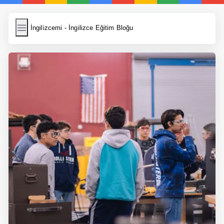
İngilizcemi
İngilizcemi - İngilizce Eğitim Bloğu
İngilizce Kelimeler
Resim Yükle
Wordpress Cache
Anasayfa
İngilizce Yemek Tarifleri
İngilizce Şarkı Sözleri
5 Günde İngilizce
Bilinçaltı İngilizce
İngilizce Biyografiler