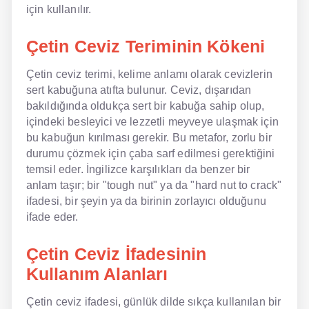
için kullanılır.
NLP İngilizce
Çetin Ceviz Teriminin Kökeni
Offline İngilizce
Çetin ceviz terimi, kelime anlamı olarak cevizlerin
Online İngilizce
sert kabuğuna atıfta bulunur. Ceviz, dışarıdan
bakıldığında oldukça sert bir kabuğa sahip olup,
Sözlük
içindeki besleyici ve lezzetli meyveye ulaşmak için
bu kabuğun kırılması gerekir. Bu metafor, zorlu bir
Tavsiyeler
durumu çözmek için çaba sarf edilmesi gerektiğini
temsil eder. İngilizce karşılıkları da benzer bir
Gizlilik Politikası
anlam taşır; bir "tough nut" ya da "hard nut to crack"
ifadesi, bir şeyin ya da birinin zorlayıcı olduğunu
Bize Ulaşın
ifade eder.
Çetin Ceviz İfadesinin
Kullanım Alanları
Çetin ceviz ifadesi, günlük dilde sıkça kullanılan bir