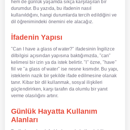
hem de günlük yaşamda sıkça karşılaşılan bir
durumdur. Bu yazıda, bu ifadenin nasıl
NLP İngilizce
kullanıldığını, hangi durumlarda tercih edildiğini ve
dil öğrenimindeki önemini ele alacağız.
Offline İngilizce
İfadenin Yapısı
Online İngilizce
Sözlük
"Can I have a glass of water?" ifadesinin İngilizce
dilbilgisi açısından yapısına baktığımızda, "can"
Tavsiyeler
kelimesi bir izin ya da istek belirtir. "I" özne, "have"
fiil ve "a glass of water" ise nesne kısmıdır. Bu yapı,
Gizlilik Politikası
isteklerin nazik bir şekilde ifade edilmesine olanak
tanır. Kibar bir dil kullanmak, sosyal ilişkileri
Bize Ulaşın
güçlendirirken, karşı tarafın da olumlu bir yanıt
verme olasılığını artırır.
Günlük Hayatta Kullanım
Alanları