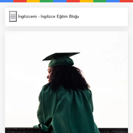
İngilizcemi
İngilizcemi - İngilizce Eğitim Bloğu
İngilizce Kelimeler
Resim Yükle
Wordpress Cache
Anasayfa
İngilizce Yemek Tarifleri
İngilizce Şarkı Sözleri
5 Günde İngilizce
Bilinçaltı İngilizce
İngilizce Biyografiler