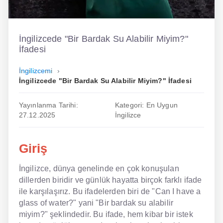
İngilizce
Dil Eğitimi
İngilizcede "Bir Bardak Su Alabilir Miyim?"
İfadesi
Dil Kursu
İngilizcemi
En Hızlı İngilizce
İngilizcede "Bir Bardak Su Alabilir Miyim?" İfadesi
En Kolay İngilizce
Yayınlanma Tarihi:
Kategori: En Uygun
27.12.2025
İngilizce
En Ucuz İngilizce
En Uygun İngilizce
Giriş
Hipnozla İngilizce
İngilizce, dünya genelinde en çok konuşulan
dillerden biridir ve günlük hayatta birçok farklı ifade
Hızlı İngilizce
ile karşılaşırız. Bu ifadelerden biri de "Can I have a
İngilizce Kursu Yorum
glass of water?" yani "Bir bardak su alabilir
miyim?" şeklindedir. Bu ifade, hem kibar bir istek
İngilizce Kursu