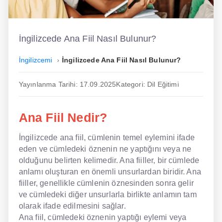
İngilizce
Dil Eğitimi
İngilizcede Ana Fiil Nasıl Bulunur?
Dil Kursu
İngilizcemi
İngilizcede Ana Fiil Nasıl Bulunur?
En Hızlı İngilizce
Yayınlanma Tarihi: 17.09.2025
Kategori: Dil Eğitimi
En Kolay İngilizce
Ana Fiil Nedir?
En Ucuz İngilizce
İngilizcede ana fiil, cümlenin temel eylemini ifade
En Uygun İngilizce
eden ve cümledeki öznenin ne yaptığını veya ne
Hipnozla İngilizce
olduğunu belirten kelimedir. Ana fiiller, bir cümlede
anlamı oluşturan en önemli unsurlardan biridir. Ana
Hızlı İngilizce
fiiller, genellikle cümlenin öznesinden sonra gelir
ve cümledeki diğer unsurlarla birlikte anlamın tam
İngilizce Kursu Yorum
olarak ifade edilmesini sağlar.
Ana fiil, cümledeki öznenin yaptığı eylemi veya
İngilizce Kursu