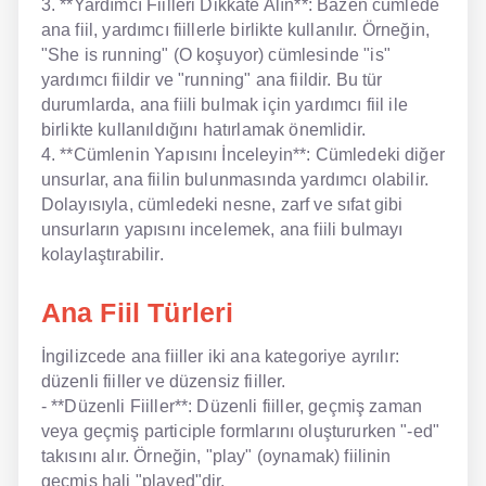
3. **Yardımcı Fiilleri Dikkate Alın**: Bazen cümlede
ana fiil, yardımcı fiillerle birlikte kullanılır. Örneğin,
"She is running" (O koşuyor) cümlesinde "is"
yardımcı fiildir ve "running" ana fiildir. Bu tür
durumlarda, ana fiili bulmak için yardımcı fiil ile
birlikte kullanıldığını hatırlamak önemlidir.
4. **Cümlenin Yapısını İnceleyin**: Cümledeki diğer
unsurlar, ana fiilin bulunmasında yardımcı olabilir.
Dolayısıyla, cümledeki nesne, zarf ve sıfat gibi
unsurların yapısını incelemek, ana fiili bulmayı
kolaylaştırabilir.
Ana Fiil Türleri
İngilizcede ana fiiller iki ana kategoriye ayrılır:
düzenli fiiller ve düzensiz fiiller.
- **Düzenli Fiiller**: Düzenli fiiller, geçmiş zaman
veya geçmiş participle formlarını oluştururken "-ed"
takısını alır. Örneğin, "play" (oynamak) fiilinin
geçmiş hali "played"dir.