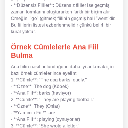
- **Düzensiz Fiiller**: Düzensiz fiiller ise geçmiş
zaman formlarını oluştururken farklı bir biçim alır.
Örneğin, "go" (gitmek) fiilinin geçmiş hali "went"dir.
Bu fiillerin listesi ezberlenmelidir çünkü belirli bir
kural yoktur.
Örnek Cümlelerle Ana Fiil
Bulma
Ana fiilin nasıl bulunduğunu daha iyi anlamak için
bazı örnek cümleler inceleyelim:
1. **Cümle**: "The dog barks loudly."
- **Özne**: The dog (Köpek)
- **Ana Fiil**: barks (havlıyor)
2. **Cümle**: "They are playing football."
- **Özne**: They (Onlar)
- **Yardımcı Fiil**: are
- **Ana Fiil**: playing (oynuyorlar)
3. **Cümle**: "She wrote a letter."