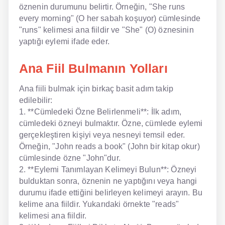
öznenin durumunu belirtir. Örneğin, "She runs
every morning" (O her sabah koşuyor) cümlesinde
NLP İngilizce
"runs" kelimesi ana fiildir ve "She" (O) öznesinin
yaptığı eylemi ifade eder.
Offline İngilizce
Online İngilizce
Ana Fiil Bulmanın Yolları
Sözlük
Ana fiili bulmak için birkaç basit adım takip
edilebilir:
Tavsiyeler
1. **Cümledeki Özne Belirlenmeli**: İlk adım,
cümledeki özneyi bulmaktır. Özne, cümlede eylemi
Gizlilik Politikası
gerçekleştiren kişiyi veya nesneyi temsil eder.
Örneğin, "John reads a book" (John bir kitap okur)
Bize Ulaşın
cümlesinde özne "John"dur.
2. **Eylemi Tanımlayan Kelimeyi Bulun**: Özneyi
bulduktan sonra, öznenin ne yaptığını veya hangi
durumu ifade ettiğini belirleyen kelimeyi arayın. Bu
kelime ana fiildir. Yukarıdaki örnekte "reads"
kelimesi ana fiildir.