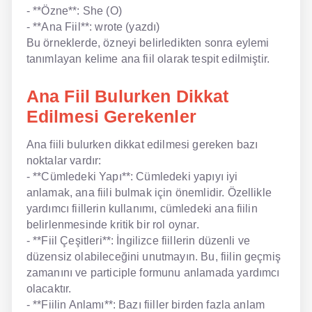
- **Özne**: She (O)
- **Ana Fiil**: wrote (yazdı)
Bu örneklerde, özneyi belirledikten sonra eylemi
tanımlayan kelime ana fiil olarak tespit edilmiştir.
Ana Fiil Bulurken Dikkat
Edilmesi Gerekenler
Ana fiili bulurken dikkat edilmesi gereken bazı
noktalar vardır:
- **Cümledeki Yapı**: Cümledeki yapıyı iyi
anlamak, ana fiili bulmak için önemlidir. Özellikle
yardımcı fiillerin kullanımı, cümledeki ana fiilin
belirlenmesinde kritik bir rol oynar.
- **Fiil Çeşitleri**: İngilizce fiillerin düzenli ve
düzensiz olabileceğini unutmayın. Bu, fiilin geçmiş
zamanını ve participle formunu anlamada yardımcı
olacaktır.
- **Fiilin Anlamı**: Bazı fiiller birden fazla anlam