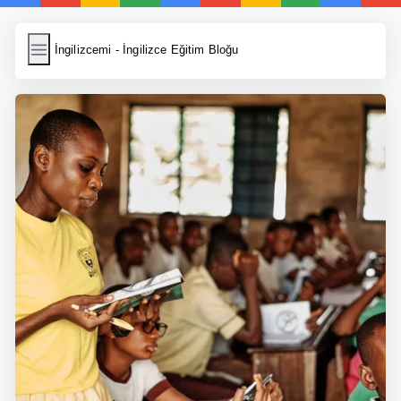
İngilizcemi
İngilizcemi - İngilizce Eğitim Bloğu
İngilizce Kelimeler
Resim Yükle
Wordpress Cache
Anasayfa
İngilizce Yemek Tarifleri
İngilizce Şarkı Sözleri
5 Günde İngilizce
Bilinçaltı İngilizce
İngilizce Biyografiler