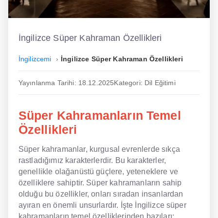
İngilizce
Dil Eğitimi
İngilizce Süper Kahraman Özellikleri
Dil Kursu
İngilizcemi
İngilizce Süper Kahraman Özellikleri
En Hızlı İngilizce
Yayınlanma Tarihi: 18.12.2025
Kategori: Dil Eğitimi
En Kolay İngilizce
Süper Kahramanların Temel
En Ucuz İngilizce
Özellikleri
En Uygun İngilizce
Süper kahramanlar, kurgusal evrenlerde sıkça
Hipnozla İngilizce
rastladığımız karakterlerdir. Bu karakterler,
genellikle olağanüstü güçlere, yeteneklere ve
Hızlı İngilizce
özelliklere sahiptir. Süper kahramanların sahip
olduğu bu özellikler, onları sıradan insanlardan
İngilizce Kursu Yorum
ayıran en önemli unsurlardır. İşte İngilizce süper
kahramanların temel özelliklerinden bazıları:
İngilizce Kursu