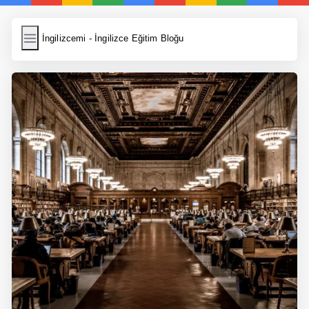
İngilizcemi
İngilizcemi - İngilizce Eğitim Bloğu
İngilizce Kelimeler
Resim Yükle
Wordpress Cache
Anasayfa
İngilizce Yemek Tarifleri
İngilizce Şarkı Sözleri
5 Günde İngilizce
Bilinçaltı İngilizce
İngilizce Biyografiler