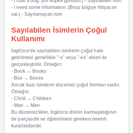
- I saw a dog. (Bir köpek gördüm.) - Sayılabilen isim
- I need some information. (Biraz bilgiye ihtiyacım
var.) - Sayılamayan isim
Sayılabilen İsimlerin Çoğul
Kullanımı
İngilizce'de sayılabilen isimlerin çoğul hale
getirilmesi genellikle "-s" veya "-es" ekleri ile
gerçekleştirilir. Örneğin:
- Book → Books
- Box → Boxes
Ancak bazı isimlerin düzensiz çoğul formları vardır.
Örneğin:
- Child → Children
- Man → Men
Bu düzensizlikler, İngilizce dilinin karmaşıklığının
bir parçasıdır ve öğrenilmesi gereken önemli
kurallardandır.