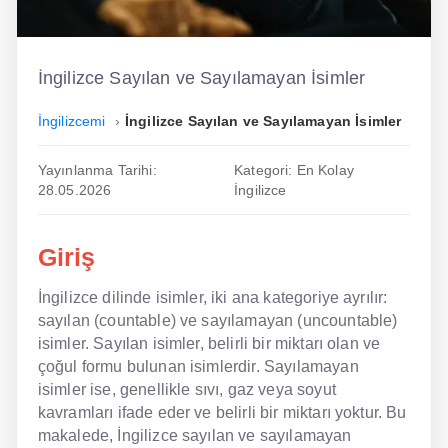
İngilizce
Dil Eğitimi
İngilizce Sayılan ve Sayılamayan İsimler
Dil Kursu
İngilizcemi
İngilizce Sayılan ve Sayılamayan İsimler
En Hızlı İngilizce
Yayınlanma Tarihi:
Kategori: En Kolay
28.05.2026
İngilizce
En Kolay İngilizce
En Ucuz İngilizce
Giriş
En Uygun İngilizce
İngilizce dilinde isimler, iki ana kategoriye ayrılır:
sayılan (countable) ve sayılamayan (uncountable)
Hipnozla İngilizce
isimler. Sayılan isimler, belirli bir miktarı olan ve
Hızlı İngilizce
çoğul formu bulunan isimlerdir. Sayılamayan
isimler ise, genellikle sıvı, gaz veya soyut
İngilizce Kursu Yorum
kavramları ifade eder ve belirli bir miktarı yoktur. Bu
makalede, İngilizce sayılan ve sayılamayan
İngilizce Kursu