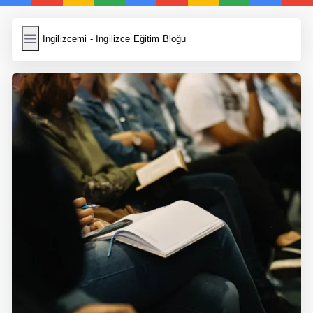
İngilizcemi
İngilizcemi - İngilizce Eğitim Bloğu
İngilizce Kelimeler
Resim Yükle
Wordpress Cache
Anasayfa
İngilizce Yemek Tarifleri
İngilizce Şarkı Sözleri
5 Günde İngilizce
Bilinçaltı İngilizce
İngilizce Biyografiler