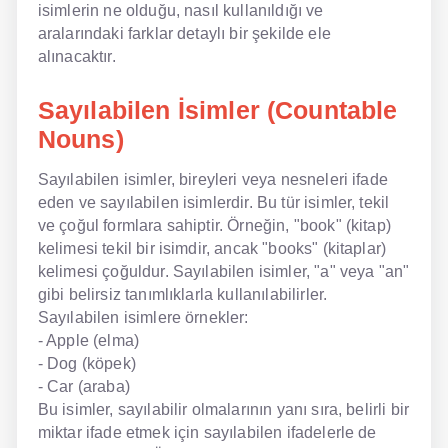
isimlerin ne olduğu, nasıl kullanıldığı ve
aralarındaki farklar detaylı bir şekilde ele
NLP İngilizce
alınacaktır.
Offline İngilizce
Sayılabilen İsimler (Countable
Online İngilizce
Nouns)
Sözlük
Sayılabilen isimler, bireyleri veya nesneleri ifade
eden ve sayılabilen isimlerdir. Bu tür isimler, tekil
Tavsiyeler
ve çoğul formlara sahiptir. Örneğin, "book" (kitap)
kelimesi tekil bir isimdir, ancak "books" (kitaplar)
Gizlilik Politikası
kelimesi çoğuldur. Sayılabilen isimler, "a" veya "an"
Bize Ulaşın
gibi belirsiz tanımlıklarla kullanılabilirler.
Sayılabilen isimlere örnekler:
- Apple (elma)
- Dog (köpek)
- Car (araba)
Bu isimler, sayılabilir olmalarının yanı sıra, belirli bir
miktar ifade etmek için sayılabilen ifadelerle de