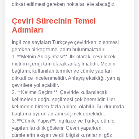
dikkat edilmesi gereken noktaları ele alacağız.
NLP İngilizce
Çeviri Sürecinin Temel
Offline İngilizce
Adımları
Online İngilizce
İngilizce sayfaları Türkçeye çevirirken izlenmesi
gereken birkaç temel adım bulunmaktadır:
Sözlük
1. **Metnin Anlaşılması**: İlk olarak, çevrilecek
metnin içeriği tam olarak anlaşılmalıdır. Metnin
Tavsiyeler
bağlamı, kullanılan terimler ve cümle yapıları
dikkatlice incelenmelidir. Anlayış eksikliği, yanlış
Gizlilik Politikası
çevirilere yol açabilir.
Bize Ulaşın
2. **Kelime Seçimi**: Çeviride kullanılacak
kelimelerin doğru seçilmesi çok önemlidir. Her
kelimenin birden fazla anlamı olabilir. Bu durumda,
bağlama uygun anlamı seçmek gereklidir.
3. **Cümle Yapısı**: İngilizce ve Türkçe cümle
yapıları farklılık gösterir. Çeviri yaparken,
cümlelerin akışını ve dil bilgisi kurallarını göz