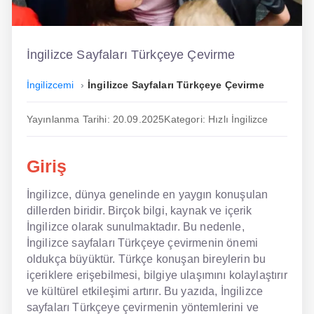
İngilizce
Dil Eğitimi
İngilizce Sayfaları Türkçeye Çevirme
Dil Kursu
İngilizcemi
İngilizce Sayfaları Türkçeye Çevirme
En Hızlı İngilizce
Yayınlanma Tarihi: 20.09.2025
Kategori: Hızlı İngilizce
En Kolay İngilizce
Giriş
En Ucuz İngilizce
İngilizce, dünya genelinde en yaygın konuşulan
En Uygun İngilizce
dillerden biridir. Birçok bilgi, kaynak ve içerik
Hipnozla İngilizce
İngilizce olarak sunulmaktadır. Bu nedenle,
İngilizce sayfaları Türkçeye çevirmenin önemi
Hızlı İngilizce
oldukça büyüktür. Türkçe konuşan bireylerin bu
içeriklere erişebilmesi, bilgiye ulaşımını kolaylaştırır
İngilizce Kursu Yorum
ve kültürel etkileşimi artırır. Bu yazıda, İngilizce
sayfaları Türkçeye çevirmenin yöntemlerini ve
İngilizce Kursu