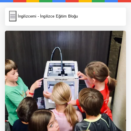
İngilizcemi
İngilizcemi - İngilizce Eğitim Bloğu
İngilizce Kelimeler
Resim Yükle
Wordpress Cache
Anasayfa
İngilizce Yemek Tarifleri
İngilizce Şarkı Sözleri
5 Günde İngilizce
Bilinçaltı İngilizce
İngilizce Biyografiler