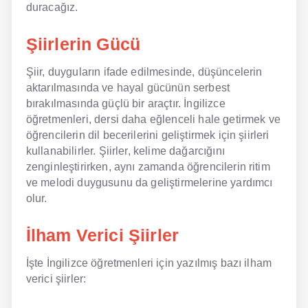
duracağız.
NLP İngilizce
Şiirlerin Gücü
Offline İngilizce
Şiir, duyguların ifade edilmesinde, düşüncelerin
Online İngilizce
aktarılmasında ve hayal gücünün serbest
bırakılmasında güçlü bir araçtır. İngilizce
Sözlük
öğretmenleri, dersi daha eğlenceli hale getirmek ve
öğrencilerin dil becerilerini geliştirmek için şiirleri
Tavsiyeler
kullanabilirler. Şiirler, kelime dağarcığını
zenginleştirirken, aynı zamanda öğrencilerin ritim
Gizlilik Politikası
ve melodi duygusunu da geliştirmelerine yardımcı
olur.
Bize Ulaşın
İlham Verici Şiirler
İşte İngilizce öğretmenleri için yazılmış bazı ilham
verici şiirler: