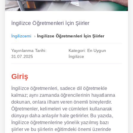
İngilizce
Dil Eğitimi
İngilizce Öğretmenleri İçin Şiirler
Dil Kursu
İngilizcemi
İngilizce Öğretmenleri İçin Şiirler
En Hızlı İngilizce
Yayınlanma Tarihi:
Kategori: En Uygun
31.07.2025
İngilizce
En Kolay İngilizce
En Ucuz İngilizce
Giriş
En Uygun İngilizce
İngilizce öğretmenleri, sadece dil öğretmekle
kalmaz; aynı zamanda öğrencilerinin hayatlarına
Hipnozla İngilizce
dokunan, onlara ilham veren önemli bireylerdir.
Hızlı İngilizce
Öğretmenler, kelimeleri ve cümleleri kullanarak
dünyayı daha anlaşılır hale getirirler. Bu yazıda,
İngilizce Kursu Yorum
İngilizce öğretmenlerine yönelik yazılmış bazı
şiirler ve bu şiirlerin eğitimdeki önemi üzerinde
İngilizce Kursu