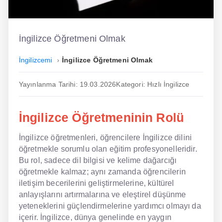
İngilizce
Dil Eğitimi
İngilizce Öğretmeni Olmak
Dil Kursu
İngilizcemi
İngilizce Öğretmeni Olmak
En Hızlı İngilizce
Yayınlanma Tarihi: 19.03.2026
Kategori: Hızlı İngilizce
En Kolay İngilizce
İngilizce Öğretmeninin Rolü
En Ucuz İngilizce
İngilizce öğretmenleri, öğrencilere İngilizce dilini
En Uygun İngilizce
öğretmekle sorumlu olan eğitim profesyonelleridir.
Hipnozla İngilizce
Bu rol, sadece dil bilgisi ve kelime dağarcığı
öğretmekle kalmaz; aynı zamanda öğrencilerin
Hızlı İngilizce
iletişim becerilerini geliştirmelerine, kültürel
anlayışlarını artırmalarına ve eleştirel düşünme
İngilizce Kursu Yorum
yeteneklerini güçlendirmelerine yardımcı olmayı da
içerir. İngilizce, dünya genelinde en yaygın
İngilizce Kursu