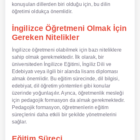
konuşulan dillerden biri olduğu için, bu dilin
öğretimi oldukça önemlidir.
NLP İngilizce
Offline İngilizce
İngilizce Öğretmeni Olmak İçin
Gereken Nitelikler
Online İngilizce
İngilizce öğretmeni olabilmek için bazı niteliklere
Sözlük
sahip olmak gerekmektedir. İlk olarak, bir
üniversiteden İngilizce Eğitimi, İngiliz Dili ve
Tavsiyeler
Edebiyatı veya ilgili bir alanda lisans diploması
almak önemlidir. Bu eğitim sürecinde, dil bilgisi,
Gizlilik Politikası
edebiyat, dil öğretim yöntemleri gibi konular
Bize Ulaşın
üzerinde yoğunlaşılır. Ayrıca, öğretmenlik mesleği
için pedagojik formasyon da almak gerekmektedir.
Pedagojik formasyon, öğretmenlerin eğitim
süreçlerini daha etkili bir şekilde yönetmelerini
sağlar.
Eğitim Süreci