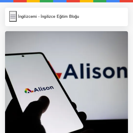
İngilizcemi
İngilizcemi - İngilizce Eğitim Bloğu
İngilizce Kelimeler
Resim Yükle
Wordpress Cache
Anasayfa
İngilizce Yemek Tarifleri
İngilizce Şarkı Sözleri
5 Günde İngilizce
Bilinçaltı İngilizce
İngilizce Biyografiler