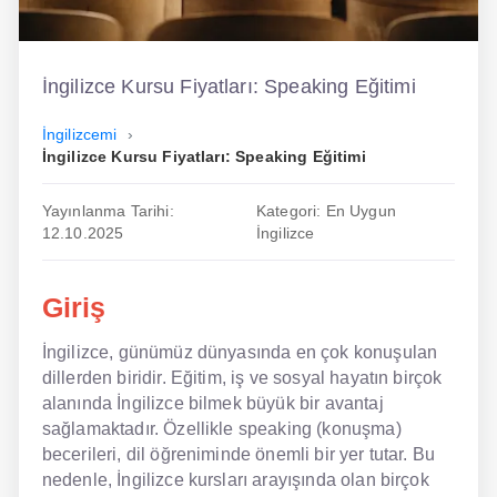
İngilizce
Dil Eğitimi
İngilizce Kursu Fiyatları: Speaking Eğitimi
Dil Kursu
İngilizcemi
İngilizce Kursu Fiyatları: Speaking Eğitimi
En Hızlı İngilizce
Yayınlanma Tarihi:
Kategori: En Uygun
En Kolay İngilizce
12.10.2025
İngilizce
En Ucuz İngilizce
Giriş
En Uygun İngilizce
İngilizce, günümüz dünyasında en çok konuşulan
Hipnozla İngilizce
dillerden biridir. Eğitim, iş ve sosyal hayatın birçok
alanında İngilizce bilmek büyük bir avantaj
Hızlı İngilizce
sağlamaktadır. Özellikle speaking (konuşma)
İngilizce Kursu Yorum
becerileri, dil öğreniminde önemli bir yer tutar. Bu
nedenle, İngilizce kursları arayışında olan birçok
İngilizce Kursu