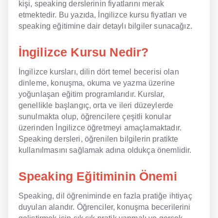
kişi, speaking derslerinin fiyatlarını merak
etmektedir. Bu yazıda, İngilizce kursu fiyatları ve
NLP İngilizce
speaking eğitimine dair detaylı bilgiler sunacağız.
Offline İngilizce
İngilizce Kursu Nedir?
Online İngilizce
İngilizce kursları, dilin dört temel becerisi olan
Sözlük
dinleme, konuşma, okuma ve yazma üzerine
yoğunlaşan eğitim programlarıdır. Kurslar,
Tavsiyeler
genellikle başlangıç, orta ve ileri düzeylerde
sunulmakta olup, öğrencilere çeşitli konular
Gizlilik Politikası
üzerinden İngilizce öğretmeyi amaçlamaktadır.
Speaking dersleri, öğrenilen bilgilerin pratikte
Bize Ulaşın
kullanılmasını sağlamak adına oldukça önemlidir.
Speaking Eğitiminin Önemi
Speaking, dil öğreniminde en fazla pratiğe ihtiyaç
duyulan alandır. Öğrenciler, konuşma becerilerini