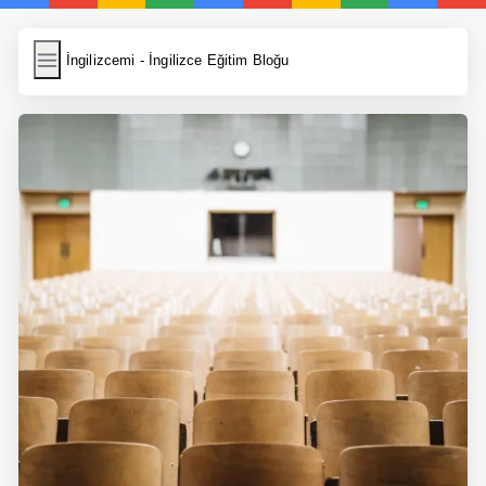
İngilizcemi
İngilizcemi - İngilizce Eğitim Bloğu
İngilizce Kelimeler
Resim Yükle
Wordpress Cache
Anasayfa
İngilizce Yemek Tarifleri
İngilizce Şarkı Sözleri
5 Günde İngilizce
Bilinçaltı İngilizce
İngilizce Biyografiler