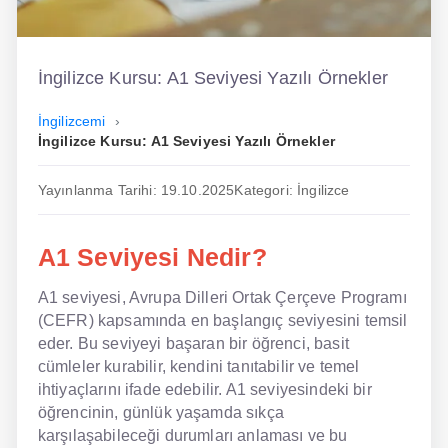
İngilizce
Dil Eğitimi
İngilizce Kursu: A1 Seviyesi Yazılı Örnekler
Dil Kursu
İngilizcemi
İngilizce Kursu: A1 Seviyesi Yazılı Örnekler
En Hızlı İngilizce
Yayınlanma Tarihi: 19.10.2025
Kategori: İngilizce
En Kolay İngilizce
En Ucuz İngilizce
A1 Seviyesi Nedir?
En Uygun İngilizce
A1 seviyesi, Avrupa Dilleri Ortak Çerçeve Programı
(CEFR) kapsamında en başlangıç seviyesini temsil
Hipnozla İngilizce
eder. Bu seviyeyi başaran bir öğrenci, basit
Hızlı İngilizce
cümleler kurabilir, kendini tanıtabilir ve temel
ihtiyaçlarını ifade edebilir. A1 seviyesindeki bir
İngilizce Kursu Yorum
öğrencinin, günlük yaşamda sıkça
karşılaşabileceği durumları anlaması ve bu
İngilizce Kursu