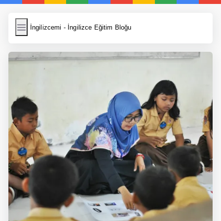
İngilizcemi
İngilizcemi - İngilizce Eğitim Bloğu
İngilizce Kelimeler
Resim Yükle
Wordpress Cache
Anasayfa
İngilizce Yemek Tarifleri
İngilizce Şarkı Sözleri
5 Günde İngilizce
Bilinçaltı İngilizce
İngilizce Biyografiler