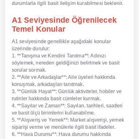
durumlarla ilgili basit iletişim kurabilmesi beklenir.
NLP İngilizce
A1 Seviyesinde Öğrenilecek
Offline İngilizce
Temel Konular
Online İngilizce
A1 seviyesinde genellikle aşağıdaki konular
üzerinde durulur:
Sözlük
1. **Tanışma ve Kendini Tanıtma**: Adınızı
söylemek, nereden geldiğinizi belirtmek ve basit
Tavsiyeler
sorular sormak.
2. **Aile ve Arkadaşlar**: Aile üyeleri hakkında
Gizlilik Politikası
konuşmak, arkadaşları tanıtmak.
Bize Ulaşın
3. **Günlük Hayat**: Günlük aktiviteler, hobiler ve
rutinler hakkında basit cümleler kurmak.
4. **Sayılar ve Zaman**: Sayıları, tarihleri, saatleri
ve basit ölçü birimlerini kullanabilme.
5. **Alışveriş ve Yemek**: Market alışverişi, yemek
siparişi verme ve menülerle ilgili basit ifadeler.
6. **Hava Durumu**: Hava durumu hakkında