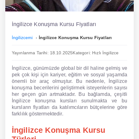
İngilizce
Dil Eğitimi
İngilizce Konuşma Kursu Fiyatları
Dil Kursu
İngilizcemi
İngilizce Konuşma Kursu Fiyatları
En Hızlı İngilizce
Yayınlanma Tarihi: 18.10.2025
Kategori: Hızlı İngilizce
En Kolay İngilizce
İngilizce, günümüzde global bir dil haline gelmiş ve
En Ucuz İngilizce
pek çok kişi için kariyer, eğitim ve sosyal yaşamda
önemli bir araç olmuştur. Bu nedenle, İngilizce
En Uygun İngilizce
konuşma becerilerini geliştirmek isteyenlerin sayısı
her geçen gün artmaktadır. Bu bağlamda, çeşitli
Hipnozla İngilizce
İngilizce konuşma kursları sunulmakta ve bu
kursların fiyatları da katılımcıların bütçelerine göre
Hızlı İngilizce
farklılık göstermektedir.
İngilizce Kursu Yorum
İngilizce Konuşma Kursu
İngilizce Kursu