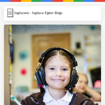
İngilizcemi
İngilizcemi - İngilizce Eğitim Bloğu
İngilizce Kelimeler
Resim Yükle
Wordpress Cache
Anasayfa
İngilizce Yemek Tarifleri
İngilizce Şarkı Sözleri
5 Günde İngilizce
Bilinçaltı İngilizce
İngilizce Biyografiler