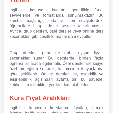
Türleri
İngilizce konuşma kursları, genellikle farklı
NLP İngilizce
seviyelerde ve formatlarda sunulmaktadır. Bu
kurslar, başlangıç, orta ve ileri seviyelerdeki
Offline İngilizce
öğrencilere hitap edecek şekilde tasarlanmıştır.
Ayrıca, grup dersleri, özel dersler veya online ders
Online İngilizce
seçenekleri gibi çeşitli formatlar da mevcuttur.
Sözlük
Grup dersleri, genellikle daha uygun fiyatlı
Tavsiyeler
seçenekler sunar. Bu derslerde, birden fazla
öğrenci bir arada eğitim alır. Özel dersler ise kişiye
Gizlilik Politikası
özel bir eğitim sunarak, katılımcının ihtiyaçlarına
göre şekillenir. Online dersler ise, esneklik ve
Bize Ulaşın
erişilebilirlik açısından avantajlıdır; bu sayede,
katılımcılar istedikleri yerden ders alabilirler.
Kurs Fiyat Aralıkları
İngilizce konuşma kurslarının fiyatları, birçok