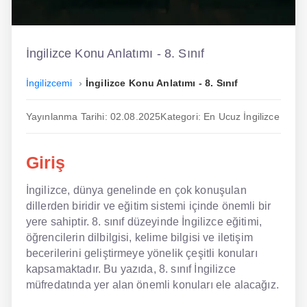
İngilizce
Dil Eğitimi
İngilizce Konu Anlatımı - 8. Sınıf
Dil Kursu
İngilizcemi
İngilizce Konu Anlatımı - 8. Sınıf
En Hızlı İngilizce
Yayınlanma Tarihi: 02.08.2025
Kategori: En Ucuz İngilizce
En Kolay İngilizce
Giriş
En Ucuz İngilizce
İngilizce, dünya genelinde en çok konuşulan
En Uygun İngilizce
dillerden biridir ve eğitim sistemi içinde önemli bir
Hipnozla İngilizce
yere sahiptir. 8. sınıf düzeyinde İngilizce eğitimi,
öğrencilerin dilbilgisi, kelime bilgisi ve iletişim
Hızlı İngilizce
becerilerini geliştirmeye yönelik çeşitli konuları
kapsamaktadır. Bu yazıda, 8. sınıf İngilizce
İngilizce Kursu Yorum
müfredatında yer alan önemli konuları ele alacağız.
İngilizce Kursu