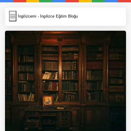
İngilizcemi
İngilizcemi - İngilizce Eğitim Bloğu
İngilizce Kelimeler
Resim Yükle
Wordpress Cache
Anasayfa
İngilizce Yemek Tarifleri
İngilizce Şarkı Sözleri
5 Günde İngilizce
Bilinçaltı İngilizce
İngilizce Biyografiler