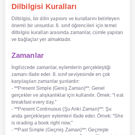
Dilbilgisi Kuralları
NLP İngilizce
Dilbilgisi, bir dilin yapısını ve kurallarını belirleyen
Offline İngilizce
önemli bir unsurdur. 8. sınıf öğrencileri için temel
dilbilgisi kuralları arasında zamanlar, cümle yapıları
Online İngilizce
ve bağlaçlar yer almaktadır.
Sözlük
Zamanlar
Tavsiyeler
İngilizcede zamanlar, eylemlerin gerçekleştiği
zamanı ifade eder. 8. sınıf seviyesinde en çok
Gizlilik Politikası
karşılaşılan zamanlar şunlardır:
- **Present Simple (Geniş Zaman)**: Genel
Bize Ulaşın
gerçekler ve alışkanlıklar için kullanılır. Örnek: “I eat
breakfast every day.”
- **Present Continuous (Şu Anki Zaman)**: Şu
anda gerçekleşen eylemleri ifade eder. Örnek: “She
is reading a book right now.”
- **Past Simple (Geçmiş Zaman)**: Geçmişte