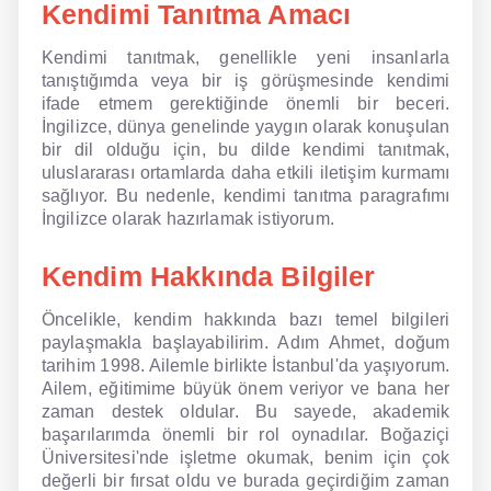
Kendimi Tanıtma Amacı
NLP İngilizce
Kendimi tanıtmak, genellikle yeni insanlarla
tanıştığımda veya bir iş görüşmesinde kendimi
Offline İngilizce
ifade etmem gerektiğinde önemli bir beceri.
İngilizce, dünya genelinde yaygın olarak konuşulan
Online İngilizce
bir dil olduğu için, bu dilde kendimi tanıtmak,
uluslararası ortamlarda daha etkili iletişim kurmamı
Sözlük
sağlıyor. Bu nedenle, kendimi tanıtma paragrafımı
İngilizce olarak hazırlamak istiyorum.
Tavsiyeler
Kendim Hakkında Bilgiler
Gizlilik Politikası
Öncelikle, kendim hakkında bazı temel bilgileri
Bize Ulaşın
paylaşmakla başlayabilirim. Adım Ahmet, doğum
tarihim 1998. Ailemle birlikte İstanbul'da yaşıyorum.
Ailem, eğitimime büyük önem veriyor ve bana her
zaman destek oldular. Bu sayede, akademik
başarılarımda önemli bir rol oynadılar. Boğaziçi
Üniversitesi'nde işletme okumak, benim için çok
değerli bir fırsat oldu ve burada geçirdiğim zaman