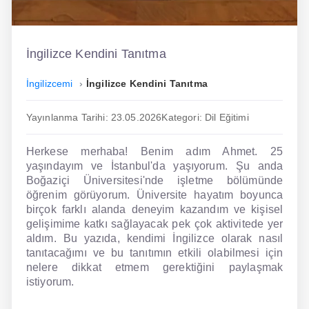
İngilizce
Dil Eğitimi
İngilizce Kendini Tanıtma
Dil Kursu
İngilizcemi
İngilizce Kendini Tanıtma
En Hızlı İngilizce
Yayınlanma Tarihi: 23.05.2026
Kategori: Dil Eğitimi
En Kolay İngilizce
Herkese merhaba! Benim adım Ahmet. 25
En Ucuz İngilizce
yaşındayım ve İstanbul'da yaşıyorum. Şu anda
Boğaziçi Üniversitesi'nde işletme bölümünde
En Uygun İngilizce
öğrenim görüyorum. Üniversite hayatım boyunca
birçok farklı alanda deneyim kazandım ve kişisel
Hipnozla İngilizce
gelişimime katkı sağlayacak pek çok aktivitede yer
aldım. Bu yazıda, kendimi İngilizce olarak nasıl
Hızlı İngilizce
tanıtacağımı ve bu tanıtımın etkili olabilmesi için
nelere dikkat etmem gerektiğini paylaşmak
İngilizce Kursu Yorum
istiyorum.
İngilizce Kursu