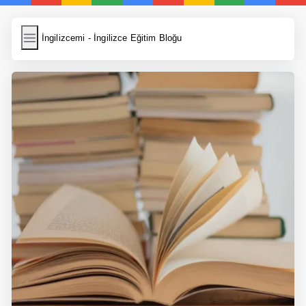
İngilizcemi
İngilizcemi - İngilizce Eğitim Bloğu
İngilizce Kelimeler
Resim Yükle
Wordpress Cache
Anasayfa
İngilizce Yemek Tarifleri
İngilizce Şarkı Sözleri
5 Günde İngilizce
Bilinçaltı İngilizce
İngilizce Biyografiler