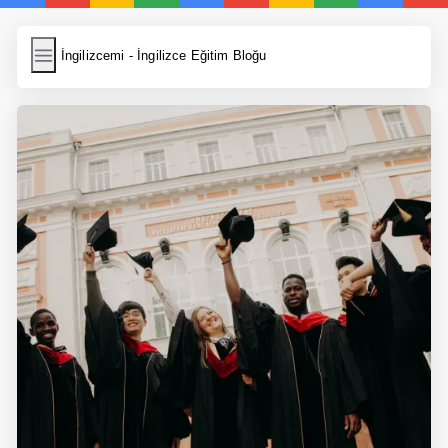
İngilizcemi
İngilizcemi - İngilizce Eğitim Bloğu
İngilizce Kelimeler
Resim Yükle
Wordpress Cache
Anasayfa
İngilizce Yemek Tarifleri
İngilizce Şarkı Sözleri
5 Günde İngilizce
Bilinçaltı İngilizce
İngilizce Biyografiler