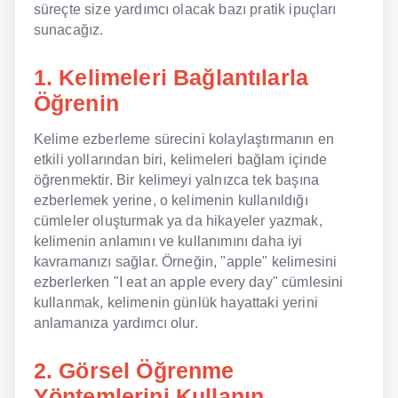
süreçte size yardımcı olacak bazı pratik ipuçları
sunacağız.
NLP İngilizce
1. Kelimeleri Bağlantılarla
Offline İngilizce
Öğrenin
Online İngilizce
Kelime ezberleme sürecini kolaylaştırmanın en
Sözlük
etkili yollarından biri, kelimeleri bağlam içinde
öğrenmektir. Bir kelimeyi yalnızca tek başına
Tavsiyeler
ezberlemek yerine, o kelimenin kullanıldığı
cümleler oluşturmak ya da hikayeler yazmak,
Gizlilik Politikası
kelimenin anlamını ve kullanımını daha iyi
Bize Ulaşın
kavramanızı sağlar. Örneğin, "apple" kelimesini
ezberlerken "I eat an apple every day" cümlesini
kullanmak, kelimenin günlük hayattaki yerini
anlamanıza yardımcı olur.
2. Görsel Öğrenme
Yöntemlerini Kullanın