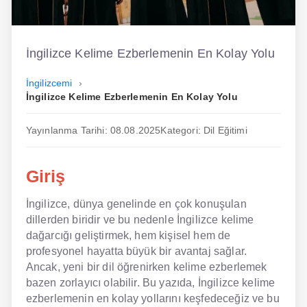
İngilizce
Dil Eğitimi
İngilizce Kelime Ezberlemenin En Kolay Yolu
Dil Kursu
İngilizcemi
İngilizce Kelime Ezberlemenin En Kolay Yolu
En Hızlı İngilizce
Yayınlanma Tarihi: 08.08.2025
Kategori: Dil Eğitimi
En Kolay İngilizce
En Ucuz İngilizce
Giriş
En Uygun İngilizce
İngilizce, dünya genelinde en çok konuşulan
dillerden biridir ve bu nedenle İngilizce kelime
Hipnozla İngilizce
dağarcığı geliştirmek, hem kişisel hem de
Hızlı İngilizce
profesyonel hayatta büyük bir avantaj sağlar.
Ancak, yeni bir dil öğrenirken kelime ezberlemek
İngilizce Kursu Yorum
bazen zorlayıcı olabilir. Bu yazıda, İngilizce kelime
ezberlemenin en kolay yollarını keşfedeceğiz ve bu
İngilizce Kursu