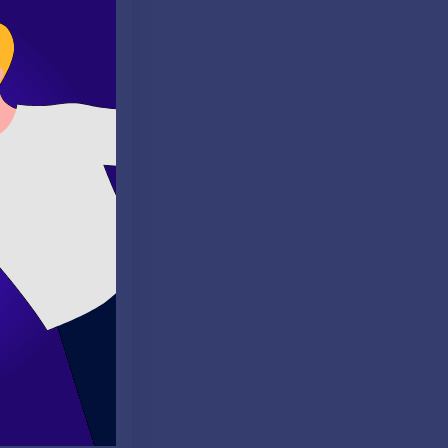
ne.
ad organized a big
y I felt when my
e hunt my parents
inally found the
d about the joy of
eyicinin
daha canlı hale