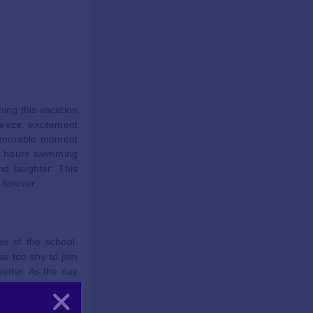
ing this vacation
reeze, excitement
 memorable moment
nt hours swimming
nd laughter. This
 forever.
es of the school.
s too shy to join
etter. As the day
ks during recess
Kapat
o scary after all.