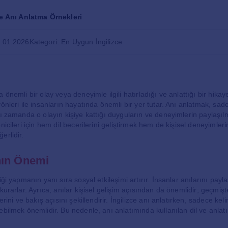
ce Anı Anlatma Örnekleri
1.01.2026
Kategori: En Uygun İngilizce
 önemli bir olay veya deneyimle ilgili hatırladığı ve anlattığı bir hikaye
önleri ile insanların hayatında önemli bir yer tutar. Anı anlatmak, sade
ı zamanda o olayın kişiye kattığı duyguların ve deneyimlerin paylaşılm
nicileri için hem dil becerilerini geliştirmek hem de kişisel deneyimler
erlidir.
nın Önemi
iği yapmanın yanı sıra sosyal etkileşimi artırır. İnsanlar anılarını payla
 kurarlar. Ayrıca, anılar kişisel gelişim açısından da önemlidir; geçmi
erini ve bakış açısını şekillendirir. İngilizce anı anlatırken, sadece keli
bilmek önemlidir. Bu nedenle, anı anlatımında kullanılan dil ve anlatım 