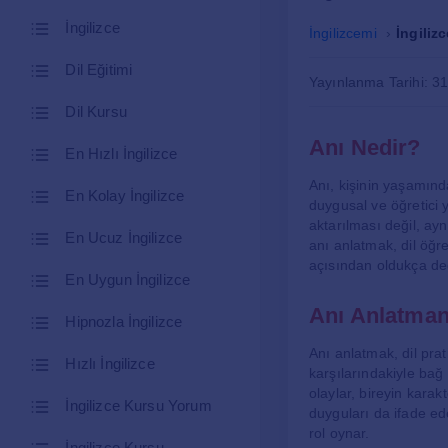
İngilizce
İngilizcemi
İngiliz
Dil Eğitimi
Yayınlanma Tarihi: 3
Dil Kursu
Anı Nedir?
En Hızlı İngilizce
Anı, kişinin yaşamında
En Kolay İngilizce
duygusal ve öğretici y
aktarılması değil, ayn
En Ucuz İngilizce
anı anlatmak, dil öğre
açısından oldukça değ
En Uygun İngilizce
Anı Anlatma
Hipnozla İngilizce
Anı anlatmak, dil prat
Hızlı İngilizce
karşılarındakiyle bağ
olaylar, bireyin karakt
İngilizce Kursu Yorum
duyguları da ifade ede
rol oynar.
İngilizce Kursu