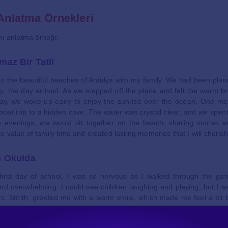
 Anlatma Örnekleri
anı anlatma örneği:
maz Bir Tatil
o the beautiful beaches of Antalya with my family. We had been plann
ly, the day arrived. As we stepped off the plane and felt the warm b
y day, we woke up early to enjoy the sunrise over the ocean. One
oat trip to a hidden cove. The water was crystal clear, and we spe
e evenings, we would sit together on the beach, sharing stories a
e value of family time and created lasting memories that I will cherish
n Okulda
first day of school. I was so nervous as I walked through the gat
nd overwhelming. I could see children laughing and playing, but I wa
s. Smith, greeted me with a warm smile, which made me feel a bit b
rl named Sarah, and we quickly became friends. We shared our snac
avorite cartoons. By the end of the day, I realized that school wasn’t s