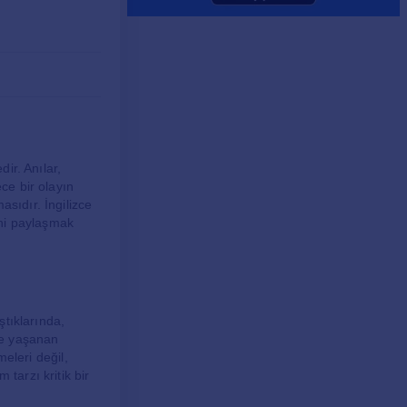
dir. Anılar,
ce bir olayın
asıdır. İngilizce
ini paylaşmak
ştıklarında,
şte yaşanan
meleri değil,
tarzı kritik bir