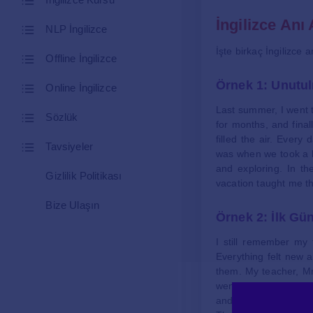
İngilizce Anı
NLP İngilizce
İşte birkaç İngilizce 
Offline İngilizce
Örnek 1: Unutul
Online İngilizce
Last summer, I went t
Sözlük
for months, and final
filled the air. Ever
Tavsiyeler
was when we took a b
and exploring. In th
Gizlilik Politikası
vacation taught me th
Bize Ulaşın
Örnek 2: İlk Gü
I still remember my 
Everything felt new a
them. My teacher, Mr
went on, I met a gi
and talked about our f