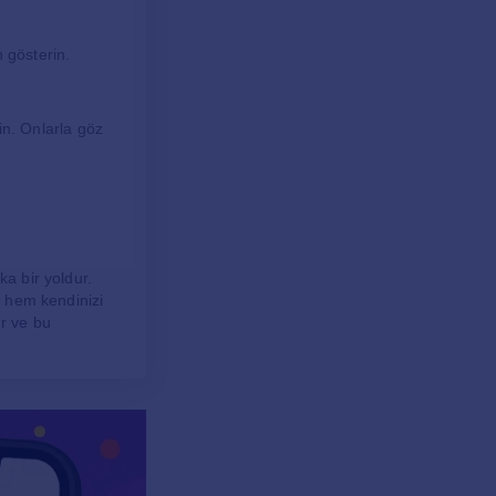
n gösterin.
yin. Onlarla göz
ka bir yoldur.
, hem kendinizi
ır ve bu