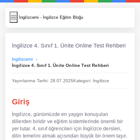
İngilizcemi
İngilizcemi - İngilizce Eğitim Bloğu
İngilizce Kelimeler
Resim Yükle
İngilizce 4. Sınıf 1. Ünite Online Test Rehberi
Wordpress Cache
İngilizcemi
İngilizce 4. Sınıf 1. Ünite Online Test Rehberi
Anasayfa
Yayınlanma Tarihi: 28.07.2025
Kategori: İngilizce
İngilizce Yemek Tarifleri
İngilizce Şarkı Sözleri
Giriş
5 Günde İngilizce
İngilizce, günümüzde en yaygın konuşulan
dillerden biridir ve eğitim sistemlerinde önemli bir
Bilinçaltı İngilizce
yer tutar. 4. sınıf öğrencileri için İngilizce dersleri,
İngilizce Biyografiler
dilin temelini atmak açısından büyük bir önem taşır.