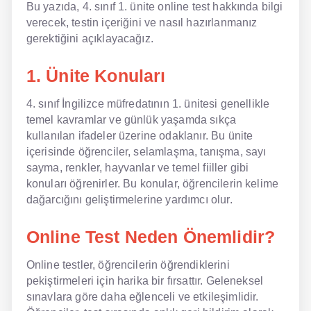
Bu yazıda, 4. sınıf 1. ünite online test hakkında bilgi
İngilizce
verecek, testin içeriğini ve nasıl hazırlanmanız
gerektiğini açıklayacağız.
Dil Eğitimi
1. Ünite Konuları
Dil Kursu
4. sınıf İngilizce müfredatının 1. ünitesi genellikle
En Hızlı İngilizce
temel kavramlar ve günlük yaşamda sıkça
kullanılan ifadeler üzerine odaklanır. Bu ünite
En Kolay İngilizce
içerisinde öğrenciler, selamlaşma, tanışma, sayı
En Ucuz İngilizce
sayma, renkler, hayvanlar ve temel fiiller gibi
konuları öğrenirler. Bu konular, öğrencilerin kelime
En Uygun İngilizce
dağarcığını geliştirmelerine yardımcı olur.
Hipnozla İngilizce
Online Test Neden Önemlidir?
Hızlı İngilizce
Online testler, öğrencilerin öğrendiklerini
pekiştirmeleri için harika bir fırsattır. Geleneksel
İngilizce Kursu Yorum
sınavlara göre daha eğlenceli ve etkileşimlidir.
İngilizce Kursu