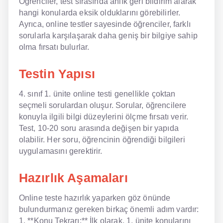
Öğrenciler, test sırasında anlık geri bildirim alarak
hangi konularda eksik olduklarını görebilirler.
NLP İngilizce
Ayrıca, online testler sayesinde öğrenciler, farklı
sorularla karşılaşarak daha geniş bir bilgiye sahip
Offline İngilizce
olma fırsatı bulurlar.
Online İngilizce
Testin Yapısı
Sözlük
4. sınıf 1. ünite online testi genellikle çoktan
Tavsiyeler
seçmeli sorulardan oluşur. Sorular, öğrencilere
konuyla ilgili bilgi düzeylerini ölçme fırsatı verir.
Gizlilik Politikası
Test, 10-20 soru arasında değişen bir yapıda
olabilir. Her soru, öğrencinin öğrendiği bilgileri
Bize Ulaşın
uygulamasını gerektirir.
Hazırlık Aşamaları
Online teste hazırlık yaparken göz önünde
bulundurmanız gereken birkaç önemli adım vardır:
1. **Konu Tekrarı:** İlk olarak, 1. ünite konularını