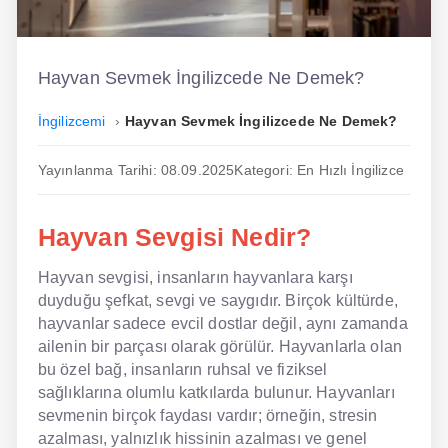
İngilizce
Dil Eğitimi
Hayvan Sevmek İngilizcede Ne Demek?
Dil Kursu
İngilizcemi
Hayvan Sevmek İngilizcede Ne Demek?
En Hızlı İngilizce
Yayınlanma Tarihi: 08.09.2025
Kategori: En Hızlı İngilizce
En Kolay İngilizce
Hayvan Sevgisi Nedir?
En Ucuz İngilizce
Hayvan sevgisi, insanların hayvanlara karşı
En Uygun İngilizce
duyduğu şefkat, sevgi ve saygıdır. Birçok kültürde,
Hipnozla İngilizce
hayvanlar sadece evcil dostlar değil, aynı zamanda
ailenin bir parçası olarak görülür. Hayvanlarla olan
Hızlı İngilizce
bu özel bağ, insanların ruhsal ve fiziksel
sağlıklarına olumlu katkılarda bulunur. Hayvanları
İngilizce Kursu Yorum
sevmenin birçok faydası vardır; örneğin, stresin
azalması, yalnızlık hissinin azalması ve genel
İngilizce Kursu