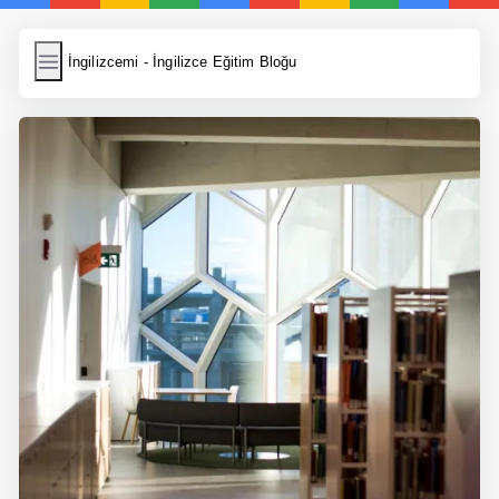
İngilizcemi
İngilizcemi - İngilizce Eğitim Bloğu
İngilizce Kelimeler
Resim Yükle
Wordpress Cache
Anasayfa
İngilizce Yemek Tarifleri
İngilizce Şarkı Sözleri
5 Günde İngilizce
Bilinçaltı İngilizce
İngilizce Biyografiler