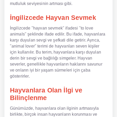
mutluluk seviyesinin artması gibi.
NLP İngilizce
İngilizcede Hayvan Sevmek
Offline İngilizce
İngilizcede "hayvan sevmek" ifadesi "to love
Online İngilizce
animals" şeklinde ifade edilir. Bu ifade, hayvanlara
karşı duyulan sevgi ve şefkati dile getirir. Ayrıca,
Sözlük
"animal lover" terimi de hayvanları seven kişiler
için kullanılır. Bu terim, hayvanlara karşı duyulan
Tavsiyeler
derin bir sevgi ve bağlılığı simgeler. Hayvan
severler, genellikle hayvanların haklarını savunur
Gizlilik Politikası
ve onların iyi bir yaşam sürmeleri için çaba
gösterirler.
Bize Ulaşın
Hayvanlara Olan İlgi ve
Bilinçlenme
Günümüzde, hayvanlara olan ilginin artmasıyla
birlikte, birçok insan hayvanların korunması ve