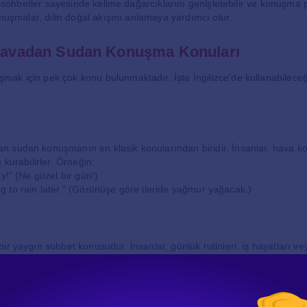
ür sohbetler sayesinde kelime dağarcıklarını genişletebilir ve konuşma p
onuşmalar, dilin doğal akışını anlamaya yardımcı olur.
 Havadan Sudan Konuşma Konuları
ak için pek çok konu bulunmaktadır. İşte İngilizce'de kullanabileceğ
u
 sudan konuşmanın en klasik konularından biridir. İnsanlar, hava ko
 kurabilirler. Örneğin:
y!" (Ne güzel bir gün!)
going to rain later." (Görünüşe göre ileride yağmur yağacak.)
r yaygın sohbet konusudur. İnsanlar, günlük rutinleri, iş hayatları vey
er. Örnekler:
end?" (Hafta sonun nasıldı?)
 new movie?" (O yeni filmi izledin mi?)