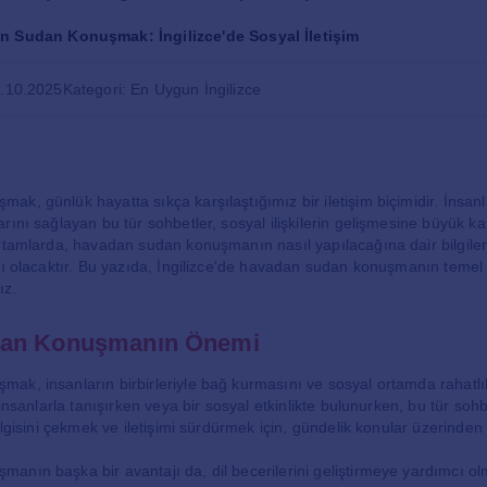
 Sudan Konuşmak: İngilizce'de Sosyal İletişim
4.10.2025
Kategori: En Uygun İngilizce
, günlük hayatta sıkça karşılaştığımız bir iletişim biçimidir. İnsanlar
ını sağlayan bu tür sohbetler, sosyal ilişkilerin gelişmesine büyük kat
rtamlarda, havadan sudan konuşmanın nasıl yapılacağına dair bilgiler
lı olacaktır. Bu yazıda, İngilizce'de havadan sudan konuşmanın temel 
ız.
an Konuşmanın Önemi
ak, insanların birbirleriyle bağ kurmasını ve sosyal ortamda rahatlı
 insanlarla tanışırken veya bir sosyal etkinlikte bulunurken, bu tür so
 ilgisini çekmek ve iletişimi sürdürmek için, gündelik konular üzerinde
nın başka bir avantajı da, dil becerilerini geliştirmeye yardımcı olm