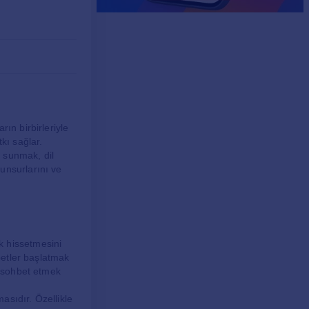
ın birbirleriyle
kı sağlar.
 sunmak, dil
unsurlarını ve
k hissetmesini
hbetler başlatmak
n sohbet etmek
asıdır. Özellikle