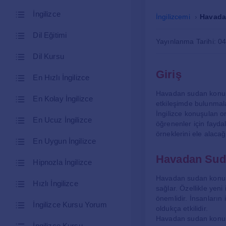
İngilizce
İngilizcemi
Havadan
Dil Eğitimi
Yayınlanma Tarihi: 0
Dil Kursu
Giriş
En Hızlı İngilizce
Havadan sudan konuşmak
En Kolay İngilizce
etkileşimde bulunmalar
İngilizce konuşulan o
En Ucuz İngilizce
öğrenenler için fayda
örneklerini ele alacağ
En Uygun İngilizce
Havadan Sud
Hipnozla İngilizce
Havadan sudan konuşm
Hızlı İngilizce
sağlar. Özellikle yeni
önemlidir. İnsanların
İngilizce Kursu Yorum
oldukça etkilidir.
Havadan sudan konuşma
İngilizce Kursu