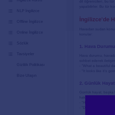
dil öğrenicileri, bu t
yapabilirler. Bu tür k
NLP İngilizce
İngilizce'de
Offline İngilizce
Havadan sudan konuşm
Online İngilizce
konular:
Sözlük
1. Hava Durum
Tavsiyeler
Hava durumu, havadan
sohbet ederek iletişim
Gizlilik Politikası
- "What a beautiful da
- "It looks like it’s 
Bize Ulaşın
2. Günlük Hayat
Günlük hayat, başka bi
hakkında konuşabilirl
- "How was your week
- "Did you watch that