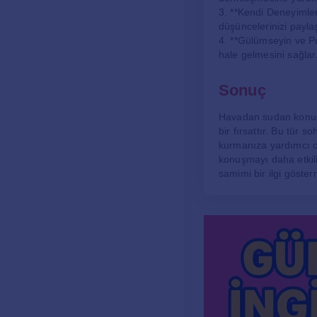
3. **Kendi Deneyimler
düşüncelerinizi payla
4. **Gülümseyin ve Po
hale gelmesini sağlar
Sonuç
Havadan sudan konuşma
bir fırsattır. Bu tür s
kurmanıza yardımcı ol
konuşmayı daha etkili 
samimi bir ilgi göster