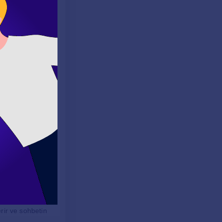
r, karşılıklı ilgi
etme ve deneyim
ettin mi?)
)
lar sormak,
?) gibi sorular
erir ve sohbetin