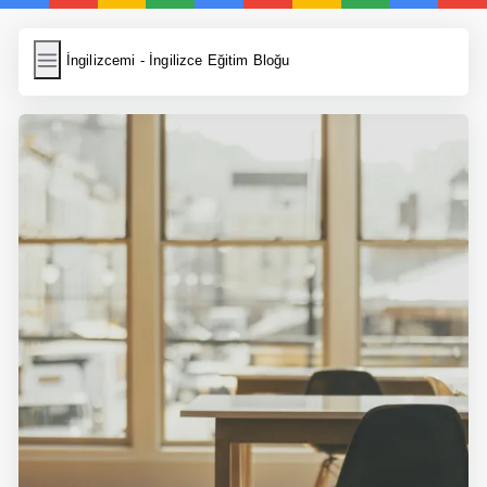
İngilizcemi
İngilizcemi - İngilizce Eğitim Bloğu
İngilizce Kelimeler
Resim Yükle
Wordpress Cache
Anasayfa
İngilizce Yemek Tarifleri
İngilizce Şarkı Sözleri
5 Günde İngilizce
Bilinçaltı İngilizce
İngilizce Biyografiler