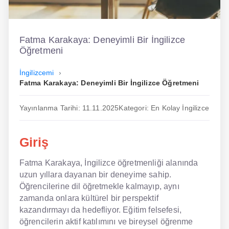
İngilizce
Dil Eğitimi
Fatma Karakaya: Deneyimli Bir İngilizce
Öğretmeni
Dil Kursu
İngilizcemi
En Hızlı İngilizce
Fatma Karakaya: Deneyimli Bir İngilizce Öğretmeni
En Kolay İngilizce
Yayınlanma Tarihi: 11.11.2025
Kategori: En Kolay İngilizce
En Ucuz İngilizce
Giriş
En Uygun İngilizce
Fatma Karakaya, İngilizce öğretmenliği alanında
Hipnozla İngilizce
uzun yıllara dayanan bir deneyime sahip.
Hızlı İngilizce
Öğrencilerine dil öğretmekle kalmayıp, aynı
zamanda onlara kültürel bir perspektif
İngilizce Kursu Yorum
kazandırmayı da hedefliyor. Eğitim felsefesi,
öğrencilerin aktif katılımını ve bireysel öğrenme
İngilizce Kursu