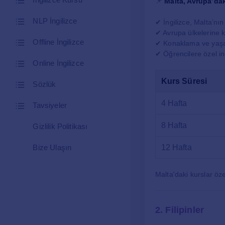
📌
Malta, Avrupa’dak
NLP İngilizce
✔ İngilizce, Malta’nın 
✔ Avrupa ülkelerine k
Offline İngilizce
✔ Konaklama ve yaşam
✔ Öğrencilere özel i
Online İngilizce
Kurs Süresi
Sözlük
4 Hafta
Tavsiyeler
8 Hafta
Gizlilik Politikası
Bize Ulaşın
12 Hafta
Malta'daki kurslar öze
2. Filipinler