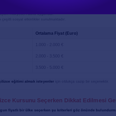
ğitim programlarında çalışma izni verilmektedir.
aşam maliyetleri daha uygundur.
ve çeşitli sosyal etkinlikler sunulmaktadır.
Ortalama Fiyat (Euro)
1.000 - 2.000 €
2.000 - 3.500 €
3.500 - 5.000 €
gilizce eğitimi almak isteyenler
için oldukça cazip bir seçenektir.
lizce Kursunu Seçerken Dikkat Edilmesi Ge
uygun fiyatlı bir ülke seçerken şu kriterleri göz önünde bulundurma