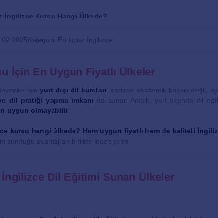
 İngilizce Kursu Hangi Ülkede?
1.02.2025
Kategori: En Ucuz İngilizce
su İçin En Uygun Fiyatlı Ülkeler
teyenler için
yurt dışı dil kursları
, sadece akademik başarı değil, 
ve dil pratiği yapma imkanı
da sunar. Ancak, yurt dışında dil eğ
in uygun olmayabilir
.
zce kursu hangi ülkede?
Hem uygun fiyatlı hem de kaliteli İngili
in sunduğu avantajları birlikte inceleyelim.
 İngilizce Dil Eğitimi Sunan Ülkeler