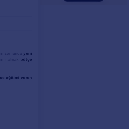
aynı zamanda
yeni
itimi almak
bütçe
zce eğitimi veren