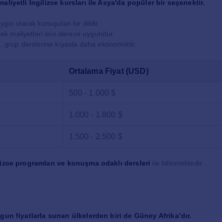
maliyetli İngilizce kursları ile Asya'da popüler bir seçenektir.
ygın olarak konuşulan bir dildir.
k maliyetleri son derece uygundur.
r, grup derslerine kıyasla daha ekonomiktir.
Ortalama Fiyat (USD)
500 - 1.000 $
1.000 - 1.800 $
1.500 - 2.500 $
izce programları ve konuşma odaklı dersleri
ile bilinmektedir.
ygun fiyatlarla sunan ülkelerden biri de Güney Afrika’dır.