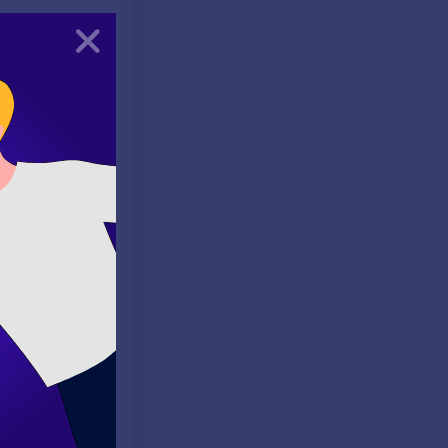
Kapat
ngilizce eğitimi
ridir.