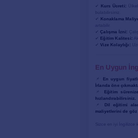
✔
Kurs Ücreti:
Ülkel
bulabilirsiniz.
✔
Konaklama Maliye
artabilir.
✔
Çalışma İzni:
Çalış
✔
Eğitim Kalitesi:
Ak
✔
Vize Kolaylığı:
Uzu
En Uygun İng
📌
En uygun fiyatlı
İrlanda öne çıkmakt
📌
Eğitim süreniz
hızlandırabilirsiniz.
📌
Dil eğitimi al
maliyetlerini de gö
Sizce en iyi İngilizc