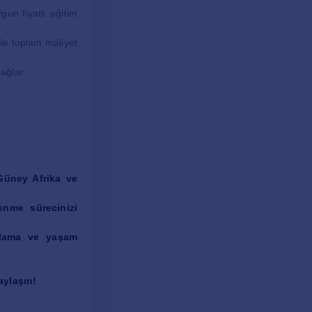
un fiyatlı eğitim
le toplam maliyet
ağlar.
 Güney Afrika ve
enme sürecinizi
aklama ve yaşam
aylaşın!