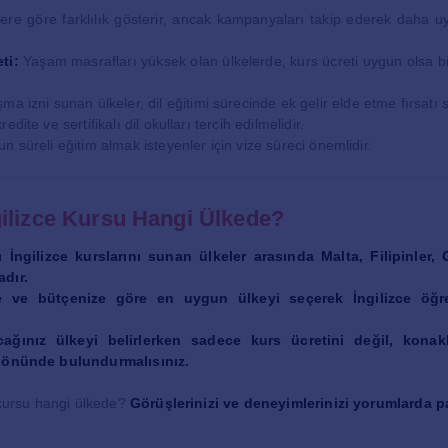
ere göre farklılık gösterir, ancak kampanyaları takip ederek daha uyg
ti:
Yaşam masrafları yüksek olan ülkelerde, kurs ücreti uygun olsa bi
ma izni sunan ülkeler, dil eğitimi sürecinde ek gelir elde etme fırsatı s
redite ve sertifikalı dil okulları tercih edilmelidir.
n süreli eğitim almak isteyenler için vize süreci önemlidir.
ilizce Kursu Hangi Ülkede?
 İngilizce kurslarını sunan ülkeler arasında Malta, Filipinler,
adır.
e ve bütçenize göre en uygun ülkeyi seçerek İngilizce öğr
acağınız ülkeyi belirlerken sadece kurs ücretini değil, kon
z önünde bulundurmalısınız.
e kursu hangi ülkede?
Görüşlerinizi ve deneyimlerinizi yorumlarda p