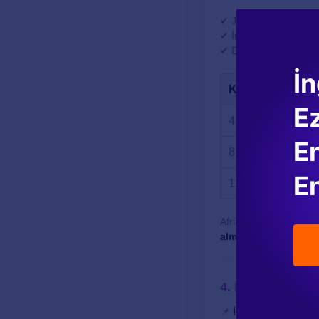
✔ Johannesburg ve Cap
✔ İngilizce, Güney Afri
✔ Doğal güzellikleri i
İn
Kurs Süresi
E
4 Hafta
En
8 Hafta
En
12 Hafta
Afrika'nın en büyük e
almak isteyenler
için
4. İrlanda
📌
İrlanda, Avrupa'da