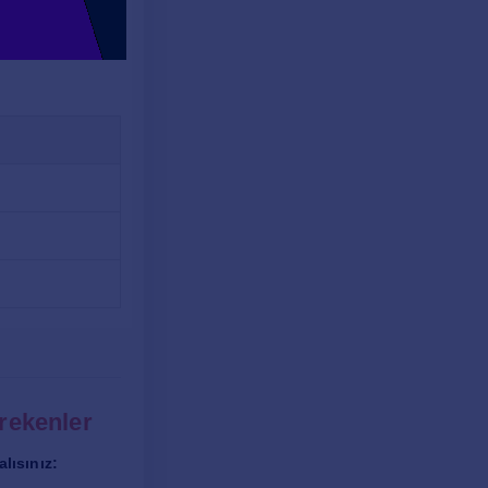
rekenler
lısınız: