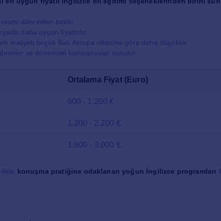
i en uygun fiyatlı İngilizce dil eğitimi seçeneklerinden birini sun
resmi dillerinden biridir.
ıyasla daha uygun fiyatlıdır.
 maliyeti birçok Batı Avrupa ülkesine göre daha düşüktür.
ndirimler ve dönemsel kampanyalar sunulur.
Ortalama Fiyat (Euro)
600 - 1.200 €
1.200 - 2.200 €
1.800 - 3.000 €
llikle
konuşma pratiğine odaklanan yoğun İngilizce programları
i