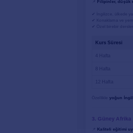
📌
Filipinler, düşük 
✔ İngilizce, ülkede ya
✔ Konaklama ve yeme
✔ Özel birebir dersle
Kurs Süresi
4 Hafta
8 Hafta
12 Hafta
Özellikle
yoğun İngil
3. Güney Afrika
📌
Kaliteli eğitimi u