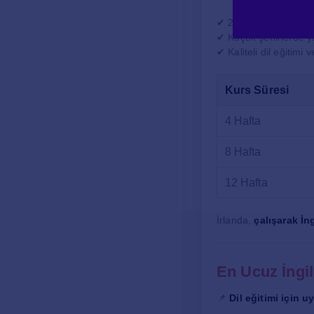
✔ 25 hafta ve üzeri e
✔ Küçük şehirlerde y
✔ Kaliteli dil eğitimi 
Kurs Süresi
4 Hafta
8 Hafta
12 Hafta
İrlanda,
çalışarak İn
En Ucuz İngi
📌
Dil eğitimi için 