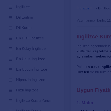
İngilizce
İngilizcemi
En Ucuz
Dil Eğitimi
Yayınlanma Tarihi: 1
Dil Kursu
İngilizce Kur
En Hızlı İngilizce
İngilizce öğrenmek is
En Kolay İngilizce
kültürler keşfetme 
açısından herkes iç
En Ucuz İngilizce
Peki,
en ucuz İngili
En Uygun İngilizce
ülkeleri
ve bu ülkeler
Hipnozla İngilizce
Uygun Fiyatlı
Hızlı İngilizce
İngilizce Kursu Yorum
1. Malta
İngilizce Kursu