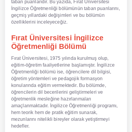
taban puanlarıdır. Bu yazıda, Fırat Üniversitesi
İngilizce Öğretmenliği bölümünün taban puanlarını,
NLP İngilizce
geçmiş yıllardaki değişimleri ve bu bölümün
özelliklerini inceleyeceğiz.
Offline İngilizce
Fırat Üniversitesi İngilizce
Online İngilizce
Öğretmenliği Bölümü
Sözlük
Fırat Üniversitesi, 1975 yılında kurulmuş olup,
Tavsiyeler
eğitim-öğretim faaliyetlerine başlamıştır. İngilizce
Öğretmenliği bölümü ise, öğrencilere dil bilgisi,
Gizlilik Politikası
öğretim yöntemleri ve pedagojik formasyon
konularında eğitim vermektedir. Bu bölümde,
Bize Ulaşın
öğrencilerin dil becerilerini geliştirmeleri ve
öğretmenlik mesleğine hazırlanmaları
amaçlanmaktadır. İngilizce Öğretmenliği programı,
hem teorik hem de pratik eğitim sunarak,
mezunlarını nitelikli bireyler olarak yetiştirmeyi
hedefler.