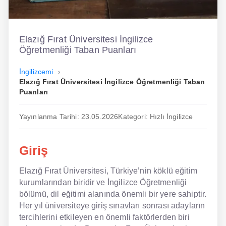
İngilizce
Dil Eğitimi
Elazığ Fırat Üniversitesi İngilizce
Öğretmenliği Taban Puanları
Dil Kursu
İngilizcemi
En Hızlı İngilizce
Elazığ Fırat Üniversitesi İngilizce Öğretmenliği Taban
Puanları
En Kolay İngilizce
Yayınlanma Tarihi: 23.05.2026
Kategori: Hızlı İngilizce
En Ucuz İngilizce
En Uygun İngilizce
Giriş
Hipnozla İngilizce
Elazığ Fırat Üniversitesi, Türkiye’nin köklü eğitim
kurumlarından biridir ve İngilizce Öğretmenliği
Hızlı İngilizce
bölümü, dil eğitimi alanında önemli bir yere sahiptir.
İngilizce Kursu Yorum
Her yıl üniversiteye giriş sınavları sonrası adayların
tercihlerini etkileyen en önemli faktörlerden biri
İngilizce Kursu