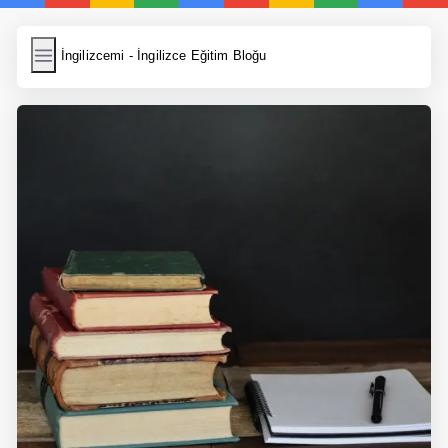
İngilizcemi
İngilizcemi - İngilizce Eğitim Bloğu
İngilizce Kelimeler
Resim Yükle
Wordpress Cache
Anasayfa
İngilizce Yemek Tarifleri
İngilizce Şarkı Sözleri
5 Günde İngilizce
Bilinçaltı İngilizce
İngilizce Biyografiler