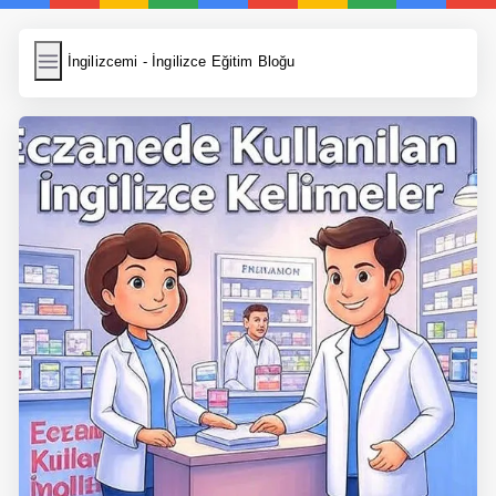
İngilizcemi
İngilizcemi - İngilizce Eğitim Bloğu
İngilizce Kelimeler
Resim Yükle
Wordpress Cache
Anasayfa
İngilizce Yemek Tarifleri
İngilizce Şarkı Sözleri
5 Günde İngilizce
Bilinçaltı İngilizce
İngilizce Biyografiler