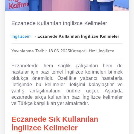
İngilizce
Dil Eğitimi
Eczanede Kullanılan İngilizce Kelimeler
Dil Kursu
İngilizcemi
Eczanede Kullanılan İngilizce Kelimeler
En Hızlı İngilizce
Yayınlanma Tarihi: 18.06.2025
Kategori: Hızlı İngilizce
En Kolay İngilizce
Eczanelerde hem sağlık çalışanları hem de
En Ucuz İngilizce
hastalar için bazı temel İngilizce kelimeleri bilmek
oldukça önemlidir. Özellikle yabancı hastalarla
En Uygun İngilizce
iletişimde bu kelimeler iletişimi kolaylaştırır ve
yanlış anlaşılmaların önüne geçer. Aşağıda
Hipnozla İngilizce
eczanede sıkça kullanılan bazı İngilizce kelimeler
ve Türkçe karşılıkları yer almaktadır.
Hızlı İngilizce
Eczanede Sık Kullanılan
İngilizce Kursu Yorum
İngilizce Kelimeler
İngilizce Kursu