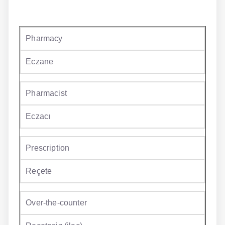
NLP İngilizce
Pharmacy
Offline İngilizce
Eczane
Online İngilizce
Sözlük
Pharmacist
Tavsiyeler
Eczacı
Gizlilik Politikası
Bize Ulaşın
Prescription
Reçete
Over-the-counter