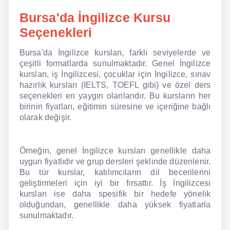
Bursa'da İngilizce Kursu
NLP İngilizce
Seçenekleri
Offline İngilizce
Bursa'da İngilizce kursları, farklı seviyelerde ve
çeşitli formatlarda sunulmaktadır. Genel İngilizce
Online İngilizce
kursları, iş İngilizcesi, çocuklar için İngilizce, sınav
hazırlık kursları (IELTS, TOEFL gibi) ve özel ders
Sözlük
seçenekleri en yaygın olanlarıdır. Bu kursların her
birinin fiyatları, eğitimin süresine ve içeriğine bağlı
Tavsiyeler
olarak değişir.
Gizlilik Politikası
Örneğin, genel İngilizce kursları genellikle daha
Bize Ulaşın
uygun fiyatlıdır ve grup dersleri şeklinde düzenlenir.
Bu tür kurslar, katılımcıların dil becerilerini
geliştirmeleri için iyi bir fırsattır. İş İngilizcesi
kursları ise daha spesifik bir hedefe yönelik
olduğundan, genellikle daha yüksek fiyatlarla
sunulmaktadır.