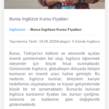
İngilizce
Dil Eğitimi
Bursa İngilizce Kursu Fiyatları
Dil Kursu
İngilizcemi
Bursa İngilizce Kursu Fiyatları
En Hızlı İngilizce
Yayınlanma Tarihi: 19.09.2025
Kategori: 5 Günde İngilizce
En Kolay İngilizce
Bursa, Türkiye'nin kültürel ve ekonomik açıdan
En Ucuz İngilizce
önemli şehirlerinden biri olup, İngilizce öğrenmek
isteyenler için birçok fırsat sunmaktadır.
En Uygun İngilizce
Günümüzde İngilizce, globalleşen dünyada iletişim
kurmanın en önemli aracı haline gelmiştir. Bu
Hipnozla İngilizce
nedenle, İngilizce kursları, bireylerin kariyer
hedeflerine ulaşmalarında ve kişisel gelişimlerinde
Hızlı İngilizce
büyük bir rol oynamaktadır. Bursa'da bulunan
İngilizce kurslarının fiyatları ise, kursun içeriğine,
İngilizce Kursu Yorum
süresine ve kalitesine göre değişkenlik
göstermektedir.
İngilizce Kursu