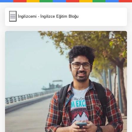
İngilizcemi
İngilizcemi - İngilizce Eğitim Bloğu
İngilizce Kelimeler
Resim Yükle
Wordpress Cache
Anasayfa
İngilizce Yemek Tarifleri
İngilizce Şarkı Sözleri
5 Günde İngilizce
Bilinçaltı İngilizce
İngilizce Biyografiler