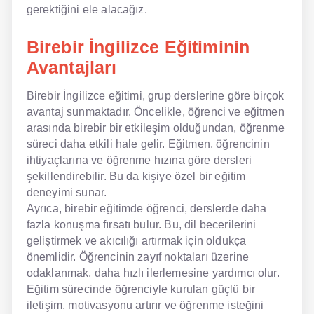
gerektiğini ele alacağız.
NLP İngilizce
Birebir İngilizce Eğitiminin
Offline İngilizce
Avantajları
Online İngilizce
Birebir İngilizce eğitimi, grup derslerine göre birçok
avantaj sunmaktadır. Öncelikle, öğrenci ve eğitmen
Sözlük
arasında birebir bir etkileşim olduğundan, öğrenme
süreci daha etkili hale gelir. Eğitmen, öğrencinin
Tavsiyeler
ihtiyaçlarına ve öğrenme hızına göre dersleri
şekillendirebilir. Bu da kişiye özel bir eğitim
Gizlilik Politikası
deneyimi sunar.
Bize Ulaşın
Ayrıca, birebir eğitimde öğrenci, derslerde daha
fazla konuşma fırsatı bulur. Bu, dil becerilerini
geliştirmek ve akıcılığı artırmak için oldukça
önemlidir. Öğrencinin zayıf noktaları üzerine
odaklanmak, daha hızlı ilerlemesine yardımcı olur.
Eğitim sürecinde öğrenciyle kurulan güçlü bir
iletişim, motivasyonu artırır ve öğrenme isteğini