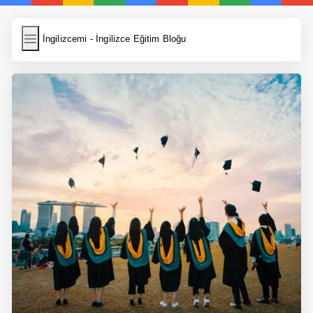
İngilizcemi
İngilizcemi - İngilizce Eğitim Bloğu
İngilizce Kelimeler
Resim Yükle
Wordpress Cache
Anasayfa
İngilizce Yemek Tarifleri
İngilizce Şarkı Sözleri
5 Günde İngilizce
Bilinçaltı İngilizce
İngilizce Biyografiler