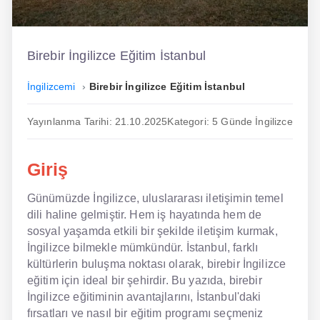
İngilizce
Dil Eğitimi
Birebir İngilizce Eğitim İstanbul
Dil Kursu
İngilizcemi
Birebir İngilizce Eğitim İstanbul
En Hızlı İngilizce
Yayınlanma Tarihi: 21.10.2025
Kategori: 5 Günde İngilizce
En Kolay İngilizce
Giriş
En Ucuz İngilizce
Günümüzde İngilizce, uluslararası iletişimin temel
En Uygun İngilizce
dili haline gelmiştir. Hem iş hayatında hem de
Hipnozla İngilizce
sosyal yaşamda etkili bir şekilde iletişim kurmak,
İngilizce bilmekle mümkündür. İstanbul, farklı
Hızlı İngilizce
kültürlerin buluşma noktası olarak, birebir İngilizce
eğitim için ideal bir şehirdir. Bu yazıda, birebir
İngilizce Kursu Yorum
İngilizce eğitiminin avantajlarını, İstanbul'daki
fırsatları ve nasıl bir eğitim programı seçmeniz
İngilizce Kursu