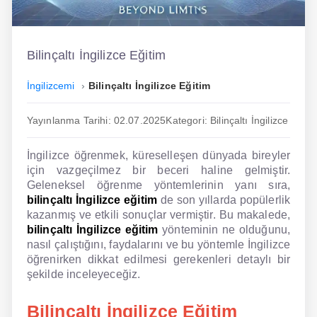
İngilizce
Dil Eğitimi
Bilinçaltı İngilizce Eğitim
Dil Kursu
İngilizcemi
Bilinçaltı İngilizce Eğitim
En Hızlı İngilizce
Yayınlanma Tarihi: 02.07.2025
Kategori: Bilinçaltı İngilizce
En Kolay İngilizce
İngilizce öğrenmek, küreselleşen dünyada bireyler
En Ucuz İngilizce
için vazgeçilmez bir beceri haline gelmiştir.
Geleneksel öğrenme yöntemlerinin yanı sıra,
En Uygun İngilizce
bilinçaltı İngilizce eğitim
de son yıllarda popülerlik
kazanmış ve etkili sonuçlar vermiştir. Bu makalede,
Hipnozla İngilizce
bilinçaltı İngilizce eğitim
yönteminin ne olduğunu,
nasıl çalıştığını, faydalarını ve bu yöntemle İngilizce
Hızlı İngilizce
öğrenirken dikkat edilmesi gerekenleri detaylı bir
şekilde inceleyeceğiz.
İngilizce Kursu Yorum
Bilinçaltı İngilizce Eğitim
İngilizce Kursu