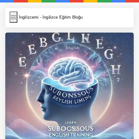
İngilizcemi
İngilizcemi - İngilizce Eğitim Bloğu
İngilizce Kelimeler
Resim Yükle
Wordpress Cache
Anasayfa
İngilizce Yemek Tarifleri
İngilizce Şarkı Sözleri
5 Günde İngilizce
Bilinçaltı İngilizce
İngilizce Biyografiler