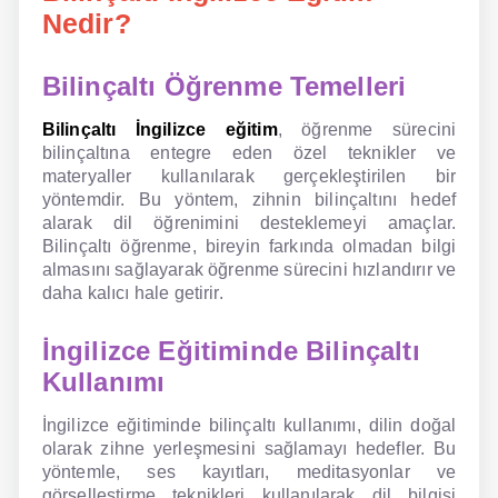
Nedir?
NLP İngilizce
Bilinçaltı Öğrenme Temelleri
Offline İngilizce
Bilinçaltı İngilizce eğitim
, öğrenme sürecini
Online İngilizce
bilinçaltına entegre eden özel teknikler ve
materyaller kullanılarak gerçekleştirilen bir
Sözlük
yöntemdir. Bu yöntem, zihnin bilinçaltını hedef
alarak dil öğrenimini desteklemeyi amaçlar.
Tavsiyeler
Bilinçaltı öğrenme, bireyin farkında olmadan bilgi
almasını sağlayarak öğrenme sürecini hızlandırır ve
Gizlilik Politikası
daha kalıcı hale getirir.
Bize Ulaşın
İngilizce Eğitiminde Bilinçaltı
Kullanımı
İngilizce eğitiminde bilinçaltı kullanımı, dilin doğal
olarak zihne yerleşmesini sağlamayı hedefler. Bu
yöntemle, ses kayıtları, meditasyonlar ve
görselleştirme teknikleri kullanılarak dil bilgisi