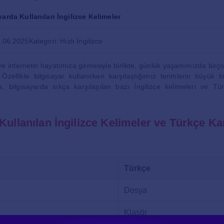
yarda Kullanılan İngilizce Kelimeler
8.06.2025
Kategori: Hızlı İngilizce
 ve internetin hayatımıza girmesiyle birlikte, günlük yaşamımızda birço
 Özellikle bilgisayar kullanırken karşılaştığımız terimlerin büyük b
a, bilgisayarda sıkça karşılaşılan bazı İngilizce kelimeleri ve Türk
Kullanılan İngilizce Kelimeler ve Türkçe Kar
Türkçe
Dosya
Klasör