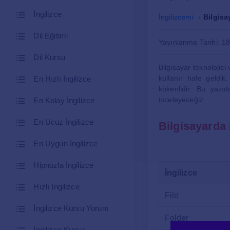
İngilizce
İngilizcemi
Bilgisa
Dil Eğitimi
Yayınlanma Tarihi: 1
Dil Kursu
Bilgisayar teknolojisi
kullanır hale geldik.
En Hızlı İngilizce
kökenlidir. Bu yazıd
inceleyeceğiz.
En Kolay İngilizce
En Ucuz İngilizce
Bilgisayarda 
En Uygun İngilizce
Hipnozla İngilizce
İngilizce
Hızlı İngilizce
File
İngilizce Kursu Yorum
Folder
İngilizce Kursu