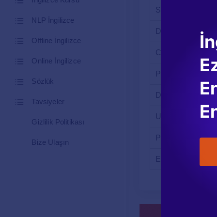
Save
NLP İngilizce
Delete
İn
Offline İngilizce
Copy
E
Online İngilizce
Paste
Sözlük
En
Download
Tavsiyeler
En
Upload
Gizlilik Politikası
Print
Bize Ulaşın
Exit