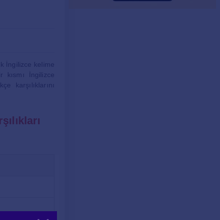
k İngilizce kelime
ir kısmı İngilizce
çe karşılıklarını
şılıkları