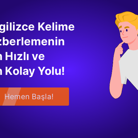
Kaydet
Sil
gilizce Kelime
Kopyala
zberlemenin
Yapıştır
 Hızlı ve
İndir
 Kolay Yolu!
Yükle
Yazdır
Hemen Başla!
Çıkış