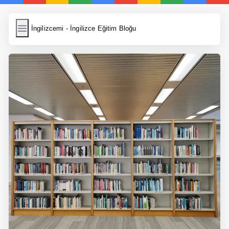
İngilizcemi
İngilizcemi - İngilizce Eğitim Bloğu
İngilizce Kelimeler
Resim Yükle
Wordpress Cache
Anasayfa
İngilizce Yemek Tarifleri
İngilizce Şarkı Sözleri
5 Günde İngilizce
Bilinçaltı İngilizce
İngilizce Biyografiler