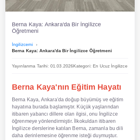
İngilizce
Dil Eğitimi
Berna Kaya: Ankara'da Bir İngilizce
Öğretmeni
Dil Kursu
İngilizcemi
En Hızlı İngilizce
Berna Kaya: Ankara'da Bir İngilizce Öğretmeni
En Kolay İngilizce
Yayınlanma Tarihi: 01.03.2026
Kategori: En Ucuz İngilizce
En Ucuz İngilizce
Berna Kaya'nın Eğitim Hayatı
En Uygun İngilizce
Berna Kaya, Ankara'da doğup büyümüş ve eğitim
Hipnozla İngilizce
hayatına burada başlamıştır. Küçük yaşlarından
Hızlı İngilizce
itibaren yabancı dillere olan ilgisi, onu İngilizce
öğrenmeye yönlendirmiştir. İlkokuldan itibaren
İngilizce Kursu Yorum
İngilizce derslerine katılan Berna, zamanla bu dili
daha derinlemesine öğrenme isteği duymuştur.
İngilizce Kursu