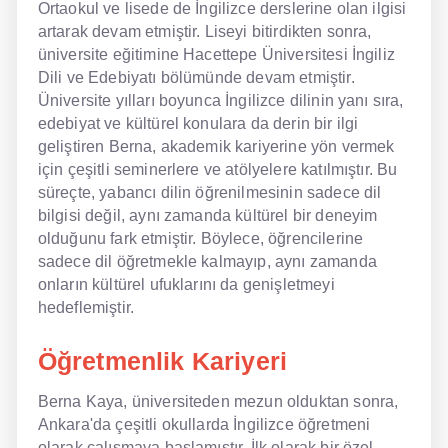
Ortaokul ve lisede de İngilizce derslerine olan ilgisi
artarak devam etmiştir. Liseyi bitirdikten sonra,
NLP İngilizce
üniversite eğitimine Hacettepe Üniversitesi İngiliz
Dili ve Edebiyatı bölümünde devam etmiştir.
Offline İngilizce
Üniversite yılları boyunca İngilizce dilinin yanı sıra,
edebiyat ve kültürel konulara da derin bir ilgi
Online İngilizce
geliştiren Berna, akademik kariyerine yön vermek
Sözlük
için çeşitli seminerlere ve atölyelere katılmıştır. Bu
süreçte, yabancı dilin öğrenilmesinin sadece dil
Tavsiyeler
bilgisi değil, aynı zamanda kültürel bir deneyim
olduğunu fark etmiştir. Böylece, öğrencilerine
Gizlilik Politikası
sadece dil öğretmekle kalmayıp, aynı zamanda
onların kültürel ufuklarını da genişletmeyi
Bize Ulaşın
hedeflemiştir.
Öğretmenlik Kariyeri
Berna Kaya, üniversiteden mezun olduktan sonra,
Ankara'da çeşitli okullarda İngilizce öğretmeni
olarak çalışmaya başlamıştır. İlk olarak bir özel