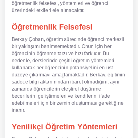
öğretmenlik felsefesi, yöntemleri ve öğrenci
üzerindeki etkileri ele alınacaktır.
NLP İngilizce
Öğretmenlik Felsefesi
Offline İngilizce
Online İngilizce
Berkay Çoban, öğretim sürecinde öğrenci merkezli
bir yaklaşımı benimsemektedir. Onun için her
Sözlük
öğrencinin öğrenme tarzı ve hızı farklıdır. Bu
nedenle, derslerinde çeşitli öğretim yöntemleri
Tavsiyeler
kullanarak her öğrencinin potansiyelini en üst
düzeye çıkarmayı amaçlamaktadır. Berkay, eğitimin
Gizlilik Politikası
sadece bilgi aktarımından ibaret olmadığını, aynı
zamanda öğrencilerin eleştirel düşünme
Bize Ulaşın
becerilerini geliştirmeleri ve kendilerini ifade
edebilmeleri için bir zemin oluşturması gerektiğine
inanır.
Yenilikçi Öğretim Yöntemleri