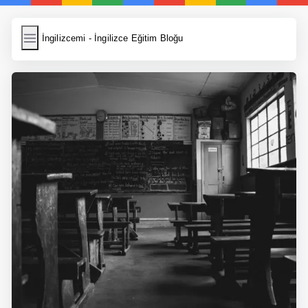
İngilizcemi
İngilizcemi - İngilizce Eğitim Bloğu
İngilizce Kelimeler
Resim Yükle
Wordpress Cache
Anasayfa
İngilizce Yemek Tarifleri
İngilizce Şarkı Sözleri
5 Günde İngilizce
Bilinçaltı İngilizce
İngilizce Biyografiler