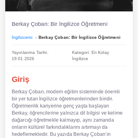
İngilizce
Dil Eğitimi
Berkay Çoban: Bir İngilizce Öğretmeni
Dil Kursu
İngilizcemi
Berkay Çoban: Bir İngilizce Öğretmeni
En Hızlı İngilizce
Yayınlanma Tarihi:
Kategori: En Kolay
19.01.2026
İngilizce
En Kolay İngilizce
En Ucuz İngilizce
Giriş
En Uygun İngilizce
Berkay Çoban, modern eğitim sisteminde önemli
bir yer tutan İngilizce öğretmenlerinden biridir.
Hipnozla İngilizce
Öğretmenlik kariyerine genç yaşta başlayan
Hızlı İngilizce
Berkay, öğrencilerine yalnızca dil bilgisi ve kelime
dağarcığı öğretmekle kalmayıp, aynı zamanda
İngilizce Kursu Yorum
onların kültürel farkındalıklarını artırmayı da
hedeflemektedir. Bu yazıda Berkay Çoban’ın
İngilizce Kursu