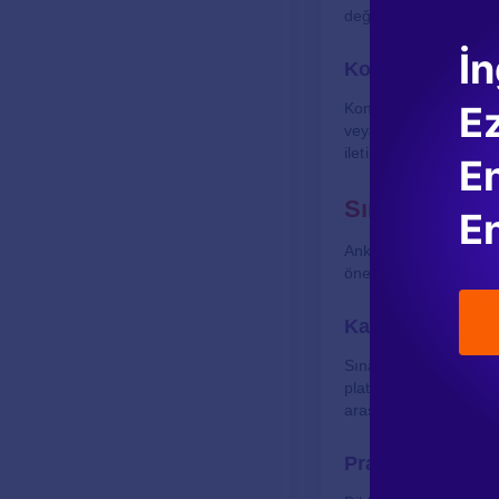
değerlendirilmektedir
İn
Konuşma Bölü
E
Konuşma bölümü, öğren
veya daha fazla jüri ü
iletişim becerileri göz
En
Sınav Hazırlı
En
Ankara Üniversitesi İn
önemlidir. Aşağıda, b
Kaynaklar ve Ma
Sınav hazırlığı için çe
platformları, uygulama
arasındadır. Ayrıca, İn
Pratik Yapma