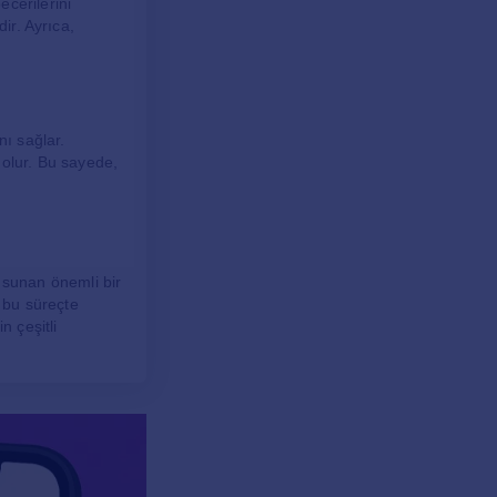
cerilerini
ir. Ayrıca,
ı sağlar.
 olur. Bu sayede,
tı sunan önemli bir
e bu süreçte
n çeşitli