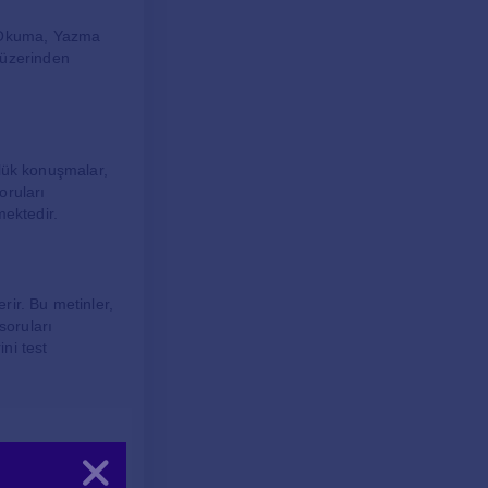
, Okuma, Yazma
 üzerinden
ünlük konuşmalar,
oruları
mektedir.
rir. Bu metinler,
soruları
ni test
 belirli bir konu
Kapat
u bölümde