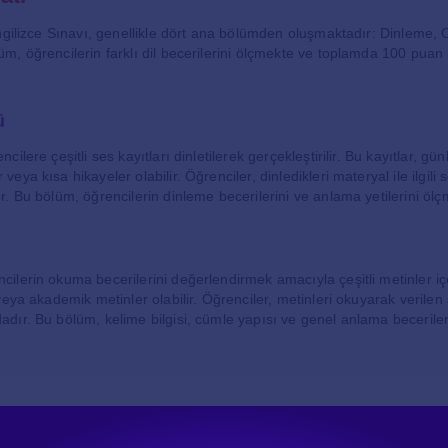
İngilizce Sınavı, genellikle dört ana bölümden oluşmaktadır: Dinleme
, öğrencilerin farklı dil becerilerini ölçmekte ve toplamda 100 puan
.
ü
ilere çeşitli ses kayıtları dinletilerek gerçekleştirilir. Bu kayıtlar, g
ya kısa hikayeler olabilir. Öğrenciler, dinledikleri materyal ile ilgili s
. Bu bölüm, öğrencilerin dinleme becerilerini ve anlama yetilerini ölç
lerin okuma becerilerini değerlendirmek amacıyla çeşitli metinler içe
eya akademik metinler olabilir. Öğrenciler, metinleri okuyarak verilen 
ır. Bu bölüm, kelime bilgisi, cümle yapısı ve genel anlama becerileri
erin yazılı ifade becerilerini ölçmeyi hedefler. Bu bölümde, öğrenciler
yon yazmaları istenir. Yazım kuralları, dil bilgisi ve ifade yeteneği b