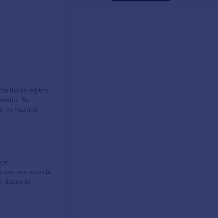
dartlarda eğitim
ktedir. Bu
ı ve hazırlık
için
. Sınav sonucunda
ne düzeyde