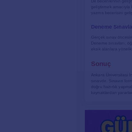
Dil becerilerinin gel
geliştirmek amacıyla İ
yazma becerisini geliş
Deneme Sınavla
Gerçek sınav öncesin
Deneme sınavları, öğr
eksik alanlara yöneli
Sonuç
Ankara Üniversitesi İn
sınavdır. Sınavın form
doğru hazırlık yapmala
kaynaklardan yararlanm