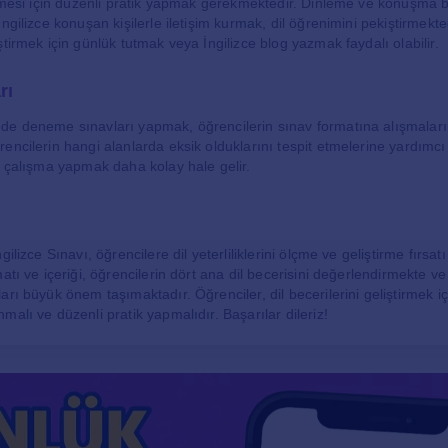
işmesi için düzenli pratik yapmak gerekmektedir. Dinleme ve konuşma be
ngilizce konuşan kişilerle iletişim kurmak, dil öğrenimini pekiştirmekted
tirmek için günlük tutmak veya İngilizce blog yazmak faydalı olabilir.
rı
de deneme sınavları yapmak, öğrencilerin sınav formatına alışmaların
encilerin hangi alanlarda eksik olduklarını tespit etmelerine yardımcı
k çalışma yapmak daha kolay hale gelir.
gilizce Sınavı, öğrencilere dil yeterliliklerini ölçme ve geliştirme fırsa
atı ve içeriği, öğrencilerin dört ana dil becerisini değerlendirmekte v
rı büyük önem taşımaktadır. Öğrenciler, dil becerilerini geliştirmek içi
alı ve düzenli pratik yapmalıdır. Başarılar dileriz!