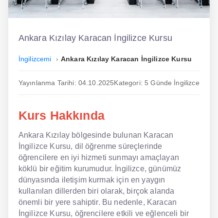
İngilizce
Dil Eğitimi
Ankara Kızılay Karacan İngilizce Kursu
Dil Kursu
İngilizcemi
Ankara Kızılay Karacan İngilizce Kursu
En Hızlı İngilizce
Yayınlanma Tarihi: 04.10.2025
Kategori: 5 Günde İngilizce
En Kolay İngilizce
Kurs Hakkında
En Ucuz İngilizce
Ankara Kızılay bölgesinde bulunan Karacan
En Uygun İngilizce
İngilizce Kursu, dil öğrenme süreçlerinde
Hipnozla İngilizce
öğrencilere en iyi hizmeti sunmayı amaçlayan
köklü bir eğitim kurumudur. İngilizce, günümüz
Hızlı İngilizce
dünyasında iletişim kurmak için en yaygın
kullanılan dillerden biri olarak, birçok alanda
İngilizce Kursu Yorum
önemli bir yere sahiptir. Bu nedenle, Karacan
İngilizce Kursu, öğrencilere etkili ve eğlenceli bir
İngilizce Kursu