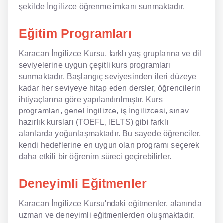
şekilde İngilizce öğrenme imkanı sunmaktadır.
NLP İngilizce
Eğitim Programları
Offline İngilizce
Karacan İngilizce Kursu, farklı yaş gruplarına ve dil
Online İngilizce
seviyelerine uygun çeşitli kurs programları
sunmaktadır. Başlangıç seviyesinden ileri düzeye
Sözlük
kadar her seviyeye hitap eden dersler, öğrencilerin
ihtiyaçlarına göre yapılandırılmıştır. Kurs
Tavsiyeler
programları, genel İngilizce, iş İngilizcesi, sınav
hazırlık kursları (TOEFL, IELTS) gibi farklı
Gizlilik Politikası
alanlarda yoğunlaşmaktadır. Bu sayede öğrenciler,
kendi hedeflerine en uygun olan programı seçerek
Bize Ulaşın
daha etkili bir öğrenim süreci geçirebilirler.
Deneyimli Eğitmenler
Karacan İngilizce Kursu'ndaki eğitmenler, alanında
uzman ve deneyimli eğitmenlerden oluşmaktadır.