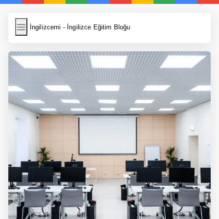
İngilizcemi
İngilizcemi - İngilizce Eğitim Bloğu
İngilizce Kelimeler
Resim Yükle
Wordpress Cache
Anasayfa
İngilizce Yemek Tarifleri
İngilizce Şarkı Sözleri
5 Günde İngilizce
Bilinçaltı İngilizce
İngilizce Biyografiler