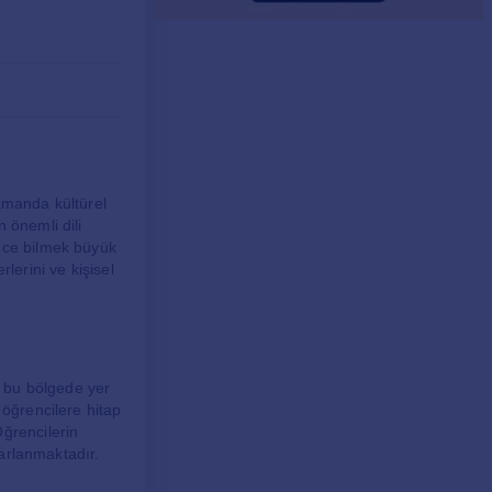
zamanda kültürel
 önemli dili
izce bilmek büyük
lerini ve kişisel
, bu bölgede yer
 öğrencilere hitap
Öğrencilerin
sarlanmaktadır.