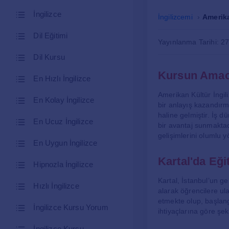
İngilizce
İngilizcemi
Amerika
Dil Eğitimi
Yayınlanma Tarihi: 2
Dil Kursu
Kursun Amac
En Hızlı İngilizce
Amerikan Kültür İngil
En Kolay İngilizce
bir anlayış kazandırm
haline gelmiştir. İş 
En Ucuz İngilizce
bir avantaj sunmaktadı
gelişimlerini olumlu y
En Uygun İngilizce
Kartal'da Eğit
Hipnozla İngilizce
Kartal, İstanbul’un ge
Hızlı İngilizce
alarak öğrencilere ul
etmekte olup, başlang
İngilizce Kursu Yorum
ihtiyaçlarına göre şek
İngilizce Kursu