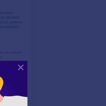
 deneyimi
de interaktif
 Ayrıca, dinleme,
üm yönleriyle
hem de kültürel
ar
rol oynamaktadır.
Kapat
lmektedir.
tedir. Bu
ereleri, kültürel
i sağlamaktadır.
malarına yardımcı