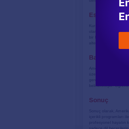
En
olmaktadır.
En
Esnek Kurs P
Kursun bir diğer önem
olarak sabah, öğle vey
bir kolaylık sunmaktad
alternatifler de mevcu
Başvuru Süre
Amerikan Kültür İngili
üzerinden veya doğruda
gerçekleştirebilirsini
belirlenmiştir. Öğrenc
Sonuç
Sonuç olarak, Amerika
içerikli programları i
profesyonel hayatın k
sadece dil becerileri