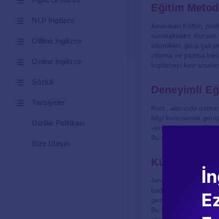
Eğitim Metodo
NLP İngilizce
Amerikan Kültür, mode
sunmaktadır. Kursun te
Offline İngilizce
etkinlikler, grup çalış
okuma ve yazma beceril
Online İngilizce
İngilizceyi kavramala
Sözlük
Deneyimli E
Tavsiyeler
Kurs, alanında uzman 
bilgi konusunda geniş 
Gizlilik Politikası
verebilmektedir. Eğit
Bu sayede, öğrenciler
Bize Ulaşın
Kültürel Etkin
İn
Amerikan Kültür İngil
bağlamda, çeşitli kült
E
geziler ve sosyal etki
Bu tür etkinlikler, öğ