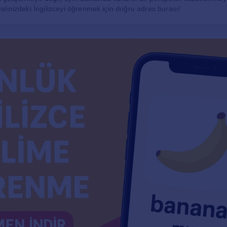
linizdeki İngilizceyi öğrenmek için doğru adres burası!