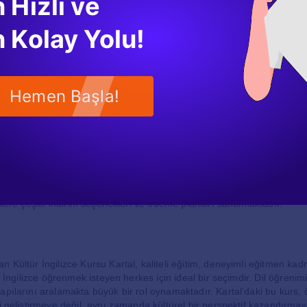
 Hızlı ve
 Kolay Yolu!
rogramları
li avantajı da esnek kurs programlarıdır. Öğrenciler, kendi programl
a akşam derslerine katılabilirler. Bu esneklik, çalışan bireyler ve öğr
ır. Ayrıca, birebir özel ders seçenekleri ile daha yoğun bir eğitim alma
Hemen Başla!
ttur.
ci ve Ücretler
zce Kursu’na katılmak isteyenler için başvuru süreci oldukça basittir. 
n kurs merkezine giderek detaylı bilgi alabilir ve kayıt işlemlerini
z. Kursun ücretleri, sunulan hizmetler ve eğitim kalitesi göz önünde bu
ilere çeşitli indirim seçenekleri ve ödeme planları sunulmaktadır.
n Kültür İngilizce Kursu Kartal, kaliteli eğitim, deneyimli eğitmen ka
le İngilizce öğrenmek isteyen herkes için ideal bir seçimdir. Dil öğrenimi
apılarını aralamakta büyük bir rol oynamaktadır. Kartal’daki bu kurs, 
ni geliştirmeye değil, aynı zamanda kültürel bir perspektif kazandırma