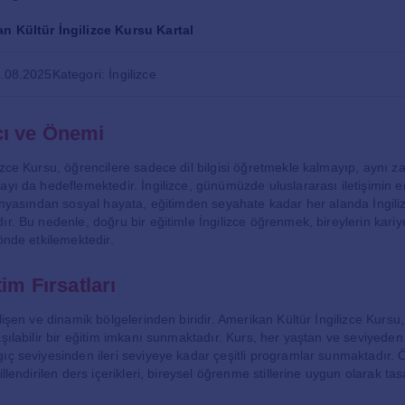
n Kültür İngilizce Kursu Kartal
7.08.2025
Kategori: İngilizce
ı ve Önemi
izce Kursu, öğrencilere sadece dil bilgisi öğretmekle kalmayıp, aynı 
ayı da hedeflemektedir. İngilizce, günümüzde uluslararası iletişimin en
dünyasından sosyal hayata, eğitimden seyahate kadar her alanda İngil
r. Bu nedenle, doğru bir eğitimle İngilizce öğrenmek, bireylerin kariyer
önde etkilemektedir.
im Fırsatları
lişen ve dinamik bölgelerinden biridir. Amerikan Kültür İngilizce Kursu
aşılabilir bir eğitim imkanı sunmaktadır. Kurs, her yaştan ve seviyeden
ıç seviyesinden ileri seviyeye kadar çeşitli programlar sunmaktadır. 
illendirilen ders içerikleri, bireysel öğrenme stillerine uygun olarak ta