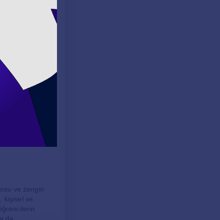
arına uygun
enciler için büyük
k isteyenler için
İnternet
lundurularak
drosu ve zengin
, kişisel ve
öğrencilerin
ya da