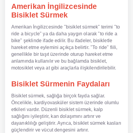
Amerikan İngilizcesinde
NLP İngilizce
Bisiklet Sürmek
Offline İngilizce
Amerikan İngilizcesinde "bisiklet sürmek" terimi "to
ride a bicycle" ya da daha yaygın olarak "to ride a
Online İngilizce
bike" şeklinde ifade edilir. Bu ifadeler, bisikletle
hareket etme eylemini açıkça belirtir. "To ride" fiili,
Sözlük
genellikle bir taşıt üzerinde oturup hareket etme
anlamında kullanılır ve bu bağlamda bisiklet,
Tavsiyeler
motosiklet veya at gibi araçlarla ilişkilendirilebilir.
Gizlilik Politikası
Bisiklet Sürmenin Faydaları
Bize Ulaşın
Bisiklet sürmek, sağlığa birçok fayda sağlar.
Öncelikle, kardiyovasküler sistem üzerinde olumlu
etkileri vardır. Düzenli bisiklet sürmek, kalp
sağlığını iyileştirir, kan dolaşımını artırır ve
dayanıklılığı geliştirir. Ayrıca, bisiklet sürmek kasları
güçlendirir ve vücut dengesini artırır.