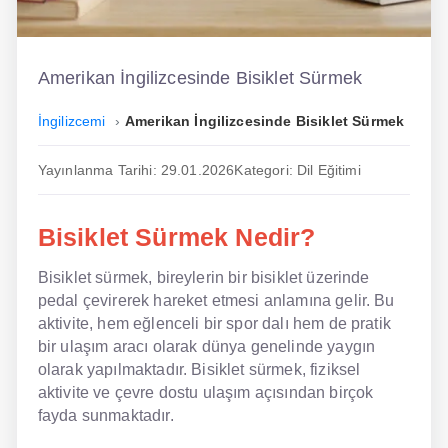
İngilizce
Dil Eğitimi
Amerikan İngilizcesinde Bisiklet Sürmek
Dil Kursu
İngilizcemi
Amerikan İngilizcesinde Bisiklet Sürmek
En Hızlı İngilizce
Yayınlanma Tarihi: 29.01.2026
Kategori: Dil Eğitimi
En Kolay İngilizce
Bisiklet Sürmek Nedir?
En Ucuz İngilizce
Bisiklet sürmek, bireylerin bir bisiklet üzerinde
En Uygun İngilizce
pedal çevirerek hareket etmesi anlamına gelir. Bu
Hipnozla İngilizce
aktivite, hem eğlenceli bir spor dalı hem de pratik
bir ulaşım aracı olarak dünya genelinde yaygın
Hızlı İngilizce
olarak yapılmaktadır. Bisiklet sürmek, fiziksel
aktivite ve çevre dostu ulaşım açısından birçok
İngilizce Kursu Yorum
fayda sunmaktadır.
İngilizce Kursu