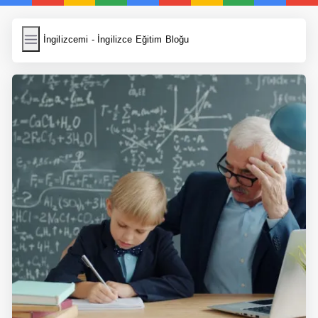
İngilizcemi
İngilizcemi - İngilizce Eğitim Bloğu
İngilizce Kelimeler
Resim Yükle
Wordpress Cache
Anasayfa
İngilizce Yemek Tarifleri
İngilizce Şarkı Sözleri
5 Günde İngilizce
Bilinçaltı İngilizce
İngilizce Biyografiler