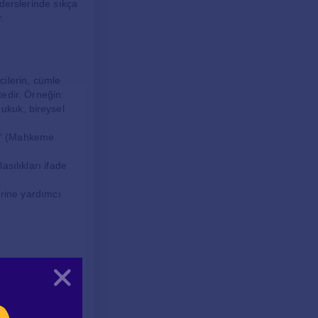
 derslerinde sıkça
r.
cilerin, cümle
tedir. Örneğin:
Hukuk, bireysel
f." (Mahkeme
asılıkları ifade
lerine yardımcı
çeşitli hukuki
Kapat