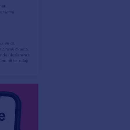
mek.
rilerini
ak ve dil
yer alarak okuma,
ında uluslararası
 önemli bir odak