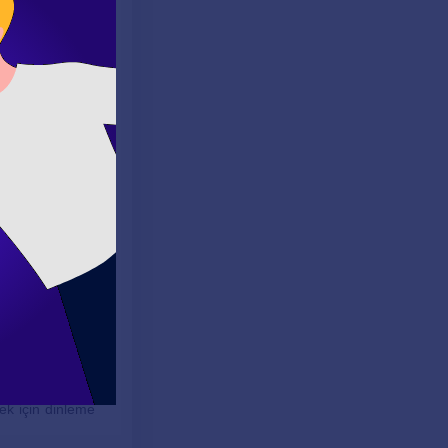
ma pratiği
kaynakları
, hukuki
 yazma pratiği
hazırlanan
olur.
 konulardır.
ek için dinleme