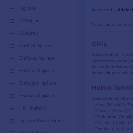
İngilizce
İngilizcemi
Adalet 
Dil Eğitimi
Yayınlanma Tarihi: 2
Dil Kursu
Giriş
En Hızlı İngilizce
Adalet bölümü, hukuk 
En Kolay İngilizce
kazandırmayı amaçlaya
hakkında derinlemesin
En Ucuz İngilizce
önemli bir yere sahipt
En Uygun İngilizce
Hukuk Teriml
Hipnozla İngilizce
Adalet bölümü öğrencil
- **Law (Hukuk)**: T
Hızlı İngilizce
- **Justice (Adalet)**
- **Defendant (Sanık)*
İngilizce Kursu Yorum
- **Plaintiff (Davacı)*
- **Verdict (Jüri Kara
İngilizce Kursu