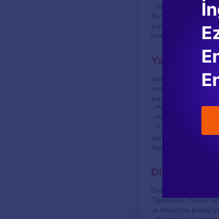
İn
- Yasal belgeler
Bu tür metinler, öğre
E
yapmak için, öğrencile
inceleyebilirler.
En
Yazma Beceri
En
Yazma becerileri, ada
metinlerin nasıl yazı
yapmalıdır:
- **Hukuk Mektupları*
- **Dava Dilekçeleri
- **Araştırma Raporla
yazılardır.
Yazma pratiği yapmak,
Dinleme ve K
Dinleme ve konuşma be
Öğrenciler, hukuki ta
ve konuşma pratiği yap