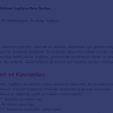
Bölümü İngilizce Ders Notları
1.09.2025
Kategori: En Kolay İngilizce
sisteminin işleyişini anlamak ve adaletin sağlanması için gereken bilgi
n bir akademik disiplindir. Bu bölümde öğrenciler, hukuk terimleri v
e bilgi sahibi olurlar. İngilizce, günümüzde uluslararası hukuk ve ada
ir. Bu nedenle, adalet bölümü öğrencileri için İngilizce dersleri oldukç
eri ve Kavramları
eri, İngilizce derslerinde hukuk terimlerini öğrenirler. Bu terimlerin ba
oplumun düzenini sağlamak amacıyla oluşturulmuş kurallar bütünüdür.
: Hukukun sağladığı eşitlik ve hakların korunmasıdır.
*: Suçlama yöneltilen kişi.
*: Bir davayı açan kişi.
rı)**: Mahkeme tarafından verilen karar.