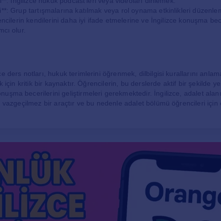
ri**: İngilizce hukuk podcast'leri veya videoları dinlemek.
i**: Grup tartışmalarına katılmak veya rol oynama etkinlikleri düzenle
rencilerin kendilerini daha iyi ifade etmelerine ve İngilizce konuşma bece
mcı olur.
e ders notları, hukuk terimlerini öğrenmek, dilbilgisi kurallarını anlam
k için kritik bir kaynaktır. Öğrencilerin, bu derslerde aktif bir şekilde 
uşma becerilerini geliştirmeleri gerekmektedir. İngilizce, adalet alan
in vazgeçilmez bir araçtır ve bu nedenle adalet bölümü öğrencileri için