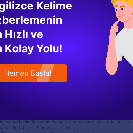
gilizce Kelime
ncilerin hukuk dilini anlamalarına ve kullanmalarına yardımcı olur. Oku
zberlemenin
r İngilizce haber makalelerini, yasal yorumları ve hukukla ilgili diğer 
 Hızlı ve
leri
 Kolay Yolu!
let bölümü öğrencileri için son derece önemlidir. İngilizce derslerinde
lacağına dair bilgi edinmek gereklidir. Öğrenciler, aşağıdaki konularda
*: Profesyonel bir üslup kullanarak yazılması gereken mektuplardır.
Hemen Başla!
**: Mahkemeye sunulmak üzere hazırlanan belgeler.
rı**: Belirli bir konu üzerinde yapılan hukuki araştırmalar sonucunda 
 öğrencilerin düşüncelerini net bir şekilde ifade etmelerine yardımcı 
onuşma Becerileri
cerileri de İngilizce derslerinde üzerinde durulması gereken önemli
rtışmalara katılmak, sunum yapmak ve müzakere becerilerini geliştirm
malıdır. Bu becerilerin geliştirilmesi için: