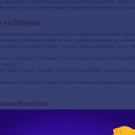
a, öğrencilerin kelime hazinelerini geliştirmeleri de önemlidir. İngilizce
lerin yanı sıra, bu terimlerin kullanım şekillerini de öğrenmeleri gereki
 ve Dilbilgisi
hukuk metinlerini anlamak ve yazmak için kritik bir öneme sahiptir. Öğren
modallar gibi dilbilgisi kurallarını iyi bir şekilde öğrenmeleri gerekmek
nse (Geniş Zaman)**: Örneğin, "The law protects individual rights." (
 (Geçmiş Zaman)**: Örneğin, "The court ruled in favor of the plaintif
r verdi.)
Fiiller)**: "must", "should", "might" gibi modal fiiller, yükümlülük ve ol
nı öğrenmek, öğrencilerin yazılı ve sözlü iletişim becerilerini geliştirme
ama Becerileri
okuma ve anlama becerilerini geliştirmek de çok önemlidir. Öğrenciler, 
ayışlarını artırmalıdır. Bu metinler arasında:
makaleler