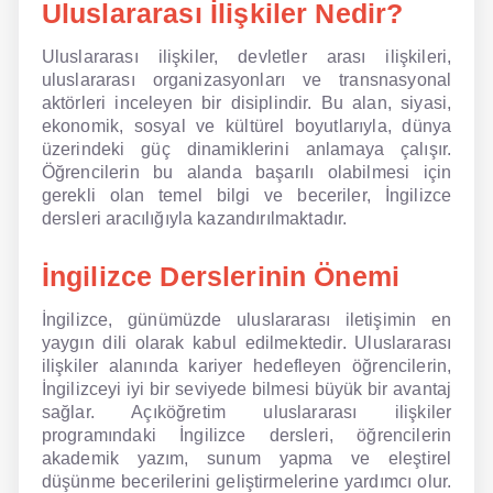
Uluslararası İlişkiler Nedir?
NLP İngilizce
Uluslararası ilişkiler, devletler arası ilişkileri,
uluslararası organizasyonları ve transnasyonal
Offline İngilizce
aktörleri inceleyen bir disiplindir. Bu alan, siyasi,
ekonomik, sosyal ve kültürel boyutlarıyla, dünya
Online İngilizce
üzerindeki güç dinamiklerini anlamaya çalışır.
Öğrencilerin bu alanda başarılı olabilmesi için
Sözlük
gerekli olan temel bilgi ve beceriler, İngilizce
dersleri aracılığıyla kazandırılmaktadır.
Tavsiyeler
İngilizce Derslerinin Önemi
Gizlilik Politikası
İngilizce, günümüzde uluslararası iletişimin en
Bize Ulaşın
yaygın dili olarak kabul edilmektedir. Uluslararası
ilişkiler alanında kariyer hedefleyen öğrencilerin,
İngilizceyi iyi bir seviyede bilmesi büyük bir avantaj
sağlar. Açıköğretim uluslararası ilişkiler
programındaki İngilizce dersleri, öğrencilerin
akademik yazım, sunum yapma ve eleştirel
düşünme becerilerini geliştirmelerine yardımcı olur.