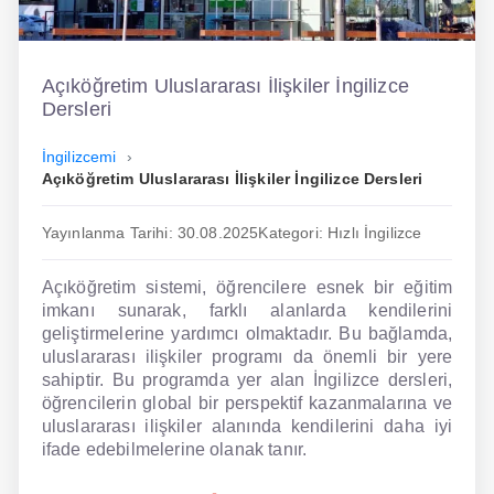
İngilizce
Dil Eğitimi
Açıköğretim Uluslararası İlişkiler İngilizce
Dersleri
Dil Kursu
İngilizcemi
En Hızlı İngilizce
Açıköğretim Uluslararası İlişkiler İngilizce Dersleri
En Kolay İngilizce
Yayınlanma Tarihi: 30.08.2025
Kategori: Hızlı İngilizce
En Ucuz İngilizce
Açıköğretim sistemi, öğrencilere esnek bir eğitim
En Uygun İngilizce
imkanı sunarak, farklı alanlarda kendilerini
geliştirmelerine yardımcı olmaktadır. Bu bağlamda,
Hipnozla İngilizce
uluslararası ilişkiler programı da önemli bir yere
sahiptir. Bu programda yer alan İngilizce dersleri,
Hızlı İngilizce
öğrencilerin global bir perspektif kazanmalarına ve
uluslararası ilişkiler alanında kendilerini daha iyi
İngilizce Kursu Yorum
ifade edebilmelerine olanak tanır.
İngilizce Kursu