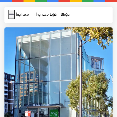
İngilizcemi
İngilizcemi - İngilizce Eğitim Bloğu
İngilizce Kelimeler
Resim Yükle
Wordpress Cache
Anasayfa
İngilizce Yemek Tarifleri
İngilizce Şarkı Sözleri
5 Günde İngilizce
Bilinçaltı İngilizce
İngilizce Biyografiler