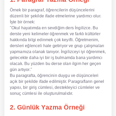
Örnek bir paragraf, öğrencilerin düşüncelerini
NLP İngilizce
düzenli bir şekilde ifade etmelerine yardımcı olur.
Offline İngilizce
İşte bir örnek:
"Okul hayatımda en sevdiğim ders İngilizce. Bu
Online İngilizce
derste yeni kelimeler öğrenmek ve farklı kültürler
hakkında bilgi edinmek çok keyifli. Öğretmenim,
Sözlük
dersleri eğlenceli hale getiriyor ve grup çalışmaları
yapmamıza olanak tanıyor. İngilizceyi iyi öğrenmek,
Tavsiyeler
gelecekte daha iyi bir iş bulmamda bana yardımcı
olacak. Bu yüzden bu derse olan ilgim her geçen
Gizlilik Politikası
gün artıyor."
Bu paragrafta, öğrencinin duygu ve düşünceleri
Bize Ulaşın
açık bir şekilde ifade edilmiştir. Paragrafların genel
yapısı, bir giriş cümlesi, destekleyici cümleler ve
sonuç cümlesi ile oluşturulmalıdır.
2. Günlük Yazma Örneği