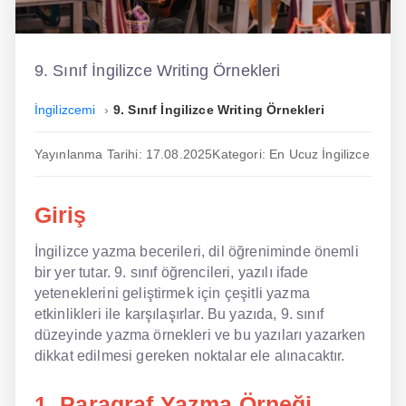
İngilizce
Dil Eğitimi
9. Sınıf İngilizce Writing Örnekleri
Dil Kursu
İngilizcemi
9. Sınıf İngilizce Writing Örnekleri
En Hızlı İngilizce
Yayınlanma Tarihi: 17.08.2025
Kategori: En Ucuz İngilizce
En Kolay İngilizce
Giriş
En Ucuz İngilizce
İngilizce yazma becerileri, dil öğreniminde önemli
En Uygun İngilizce
bir yer tutar. 9. sınıf öğrencileri, yazılı ifade
Hipnozla İngilizce
yeteneklerini geliştirmek için çeşitli yazma
etkinlikleri ile karşılaşırlar. Bu yazıda, 9. sınıf
Hızlı İngilizce
düzeyinde yazma örnekleri ve bu yazıları yazarken
dikkat edilmesi gereken noktalar ele alınacaktır.
İngilizce Kursu Yorum
1. Paragraf Yazma Örneği
İngilizce Kursu