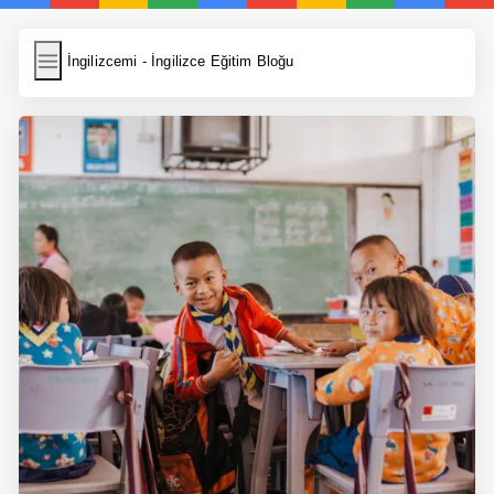
İngilizcemi
İngilizcemi - İngilizce Eğitim Bloğu
İngilizce Kelimeler
Resim Yükle
Wordpress Cache
Anasayfa
İngilizce Yemek Tarifleri
İngilizce Şarkı Sözleri
5 Günde İngilizce
Bilinçaltı İngilizce
İngilizce Biyografiler